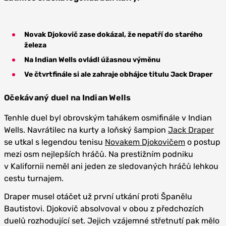
Novak Djokovič zase dokázal, že nepatří do starého
železa
Na Indian Wells ovládl úžasnou výměnu
Ve čtvrtfinále si ale zahraje obhájce titulu Jack Draper
Očekávaný duel na Indian Wells
Tenhle duel byl obrovským tahákem osmifinále v Indian
Wells. Navrátilec na kurty a loňský šampion
Jack Draper
se utkal s legendou tenisu
Novakem Djokovičem
o postup
mezi osm nejlepších hráčů. Na prestižním podniku
v Kalifornii neměl ani jeden ze sledovaných hráčů lehkou
cestu turnajem.
Draper musel otáčet už první utkání proti Španělu
Bautistovi. Djokovič absolvoval v obou z předchozích
duelů rozhodující set. Jejich vzájemné střetnutí pak mělo