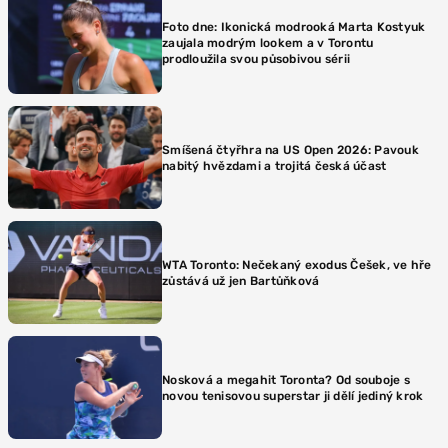
Foto dne: Ikonická modrooká Marta Kostyuk
zaujala modrým lookem a v Torontu
prodloužila svou působivou sérii
Smíšená čtyřhra na US Open 2026: Pavouk
nabitý hvězdami a trojitá česká účast
WTA Toronto: Nečekaný exodus Češek, ve hře
zůstává už jen Bartůňková
Nosková a megahit Toronta? Od souboje s
novou tenisovou superstar ji dělí jediný krok