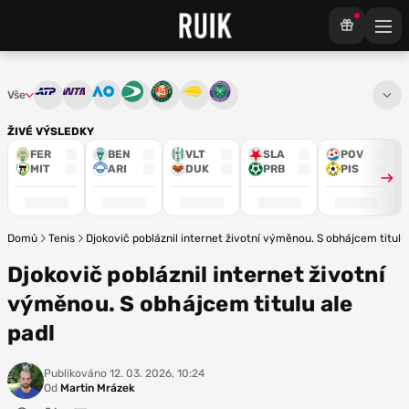
Vše
ATP
WTA
Australian Open
Davis Cup
French Open
US Open
Wimbledon
ŽIVÉ VÝSLEDKY
FER
BEN
VLT
SLA
POV
MIT
ARI
DUK
PRB
PIS
Domů
Tenis
Djokovič pobláznil internet životní výměnou. S obhájcem titulu
Djokovič pobláznil internet životní
výměnou. S obhájcem titulu ale
padl
Publikováno
12. 03. 2026, 10:24
Od
Martin Mrázek