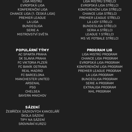
LIGA MISTRŮ
LIGA MISTRŮ STŘELCI
EVROPSKÁ LIGA
EVROPSKÁ LIGA STŘELCI
KONFERENČNÍ LIGA
KONFERENČNÍ LIGA STŘELCI
CHANCE LIGA (1. ČESKÁ LIGA)
CHANCE LIGA STŘELCI
PREMIER LEAGUE
PREMIER LEAGUE STŘELCI
LA LIGA
LA LIGY STŘELCI
BUNDESLIGA
BUNDESLIGA STŘELCI
SERIE A
SERIA A STŘELCI
MISTROVSTVÍ SVĚTA
LEAGUE 1 STŘELCI
MS VE FOTBALE STŘELCI
POPULÁRNÍ TÝMY
PROGRAM LIG
AC SPARTA PRAHA
LIGA MISTRŮ PROGRAM
SK SLAVIA PRAHA
CHANCE LIGA PROGRAM
FC VIKTORIA PLZEŇ
EVROPSKÁ LIGA PROGRAM
FC BANÍK OSTRAVA
KONFERENČNÍ LIGA PROGRAM
REAL MADRID
PREMIER LEAGUE PROGRAM
FC BARCELONA
LA LIGA PROGRAM
MANCHESTER UNITED
BUNDESLIGA PROGRAM
ARSENAL
SERIE A PROGRAM
PSG
EXTRALIGA PROGRAM
CHELSEA
NHL PROGRAM
BAYERN MNICHOV
SÁZENÍ
ŽEBŘÍČEK SÁZKOVÝCH KANCELÁŘÍ
ŠKOLA SÁZENÍ
TIPY NA SÁZENÍ
SROVNÁNÍ KURZŮ