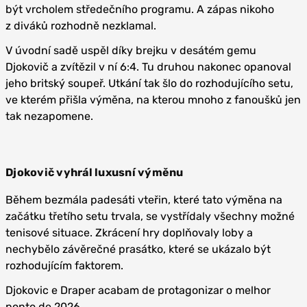
být vrcholem středečního programu. A zápas nikoho
z diváků rozhodně nezklamal.
V úvodní sadě uspěl díky brejku v desátém gemu
Djokovič a zvítězil v ní 6:4. Tu druhou nakonec opanoval
jeho britský soupeř. Utkání tak šlo do rozhodujícího setu,
ve kterém přišla výměna, na kterou mnoho z fanoušků jen
tak nezapomene.
Djokovič vyhrál luxusní výměnu
Během bezmála padesáti vteřin, které tato výměna na
začátku třetího setu trvala, se vystřídaly všechny možné
tenisové situace. Zkrácení hry doplňovaly loby a
nechybělo závěrečné prasátko, které se ukázalo být
rozhodujícím faktorem.
Djokovic e Draper acabam de protagonizar o melhor
ponto de 2026.