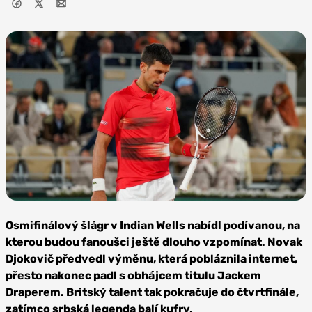
Foto:
Depositphotos
Osmifinálový šlágr v Indian Wells nabídl podívanou, na
kterou budou fanoušci ještě dlouho vzpomínat. Novak
Djokovič předvedl výměnu, která pobláznila internet,
přesto nakonec padl s obhájcem titulu Jackem
Draperem. Britský talent tak pokračuje do čtvrtfinále,
zatímco srbská legenda balí kufry.