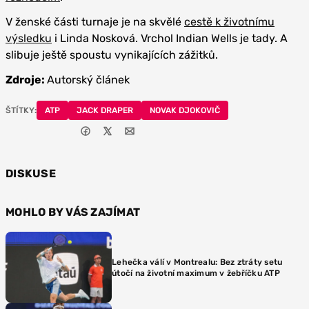
V ženské části turnaje je na skvělé
cestě k životnímu
výsledku
i Linda Nosková. Vrchol Indian Wells je tady. A
slibuje ještě spoustu vynikajících zážitků.
Zdroje:
Autorský článek
ŠTÍTKY:
ATP
JACK DRAPER
NOVAK DJOKOVIČ
DISKUSE
MOHLO BY VÁS ZAJÍMAT
Lehečka válí v Montrealu: Bez ztráty setu
útočí na životní maximum v žebříčku ATP