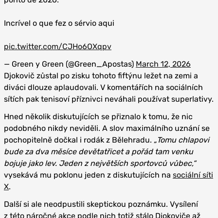
Incrível o que fez o sérvio aqui
pic.twitter.com/CJHo6OXqpv
— Green y Green (@Green_Apostas)
March 12, 2026
Djokovič zůstal po zisku tohoto fiftýnu ležet na zemi a
diváci dlouze aplaudovali. V komentářích na sociálních
sítích pak tenisoví příznivci neváhali používat superlativy.
Hned několik diskutujících se přiznalo k tomu, že nic
podobného nikdy neviděli. A slov maximálního uznání se
pochopitelně dočkal i rodák z Bělehradu.
„Tomu chlapovi
bude za dva měsíce devětatřicet a pořád tam venku
bojuje jako lev. Jeden z největších sportovců vůbec,“
vysekává mu poklonu jeden z diskutujících na
sociální síti
X
.
Další si ale neodpustili skeptickou poznámku. Vysílení
z této náročné akce podle nich totiž stálo Djokoviče až