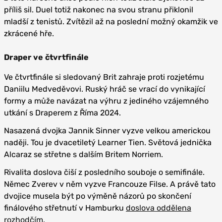
příliš sil. Duel totiž nakonec na svou stranu přiklonil
mladší z tenistů. Zvítězil až na poslední možný okamžik ve
zkrácené hře.
Draper ve čtvrtfinále
Ve čtvrtfinále si sledovaný Brit zahraje proti rozjetému
Daniilu Medveděvovi. Ruský hráč se vrací do vynikající
formy a může navázat na výhru z jediného vzájemného
utkání s Draperem z Říma 2024.
Nasazená dvojka Jannik Sinner vyzve velkou americkou
naději. Tou je dvacetiletý Learner Tien. Světová jednička
Alcaraz se střetne s dalším Britem Norriem.
Rivalita doslova čiší z posledního souboje o semifinále.
Němec Zverev v něm vyzve Francouze Filse. A právě tato
dvojice musela být po výměně názorů po skončení
finálového střetnutí v Hamburku
doslova oddělena
rozhodčím
.