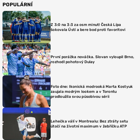
POPULÁRNÍ
Z 3:0 na 3:3 za osm minut! Česká Lípa
šokovala Ústí a bere bod proti favoritovi
První porážka nováčka. Slovan vyloupil Brno,
rozhodl pohotový Dulay
Foto dne: Ikonická modrooká Marta Kostyuk
zaujala modrým lookem a v Torontu
prodloužila svou působivou sérii
Lehečka válí v Montrealu: Bez ztráty setu
útočí na životní maximum v žebříčku ATP