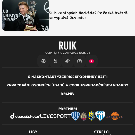
Šulc ve stopách Nedvěda? Po české hvězdě
se vyptává Juventus
Copyright © 2017–2026 RUIK.cz
O NÁS
KONTAKTY
ŽEBŘÍČEK
PODMÍNKY UŽITÍ
ZPRACOVÁNÍ OSOBNÍCH ÚDAJŮ A COOKIES
REDAKČNÍ STANDARDY
ARCHIV
PARTNEŘI
LIGY
STŘELCI