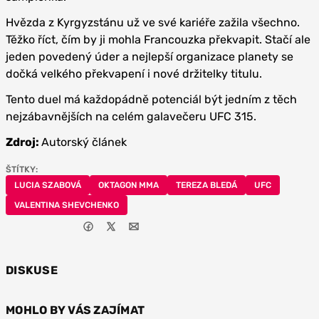
Hvězda z Kyrgyzstánu už ve své kariéře zažila všechno.
Těžko říct, čím by ji mohla Francouzka překvapit. Stačí ale
jeden povedený úder a nejlepší organizace planety se
dočká velkého překvapení i nové držitelky titulu.
Tento duel má každopádně potenciál být jedním z těch
nejzábavnějších na celém galavečeru UFC 315.
Zdroj:
Autorský článek
ŠTÍTKY:
LUCIA SZABOVÁ
OKTAGON MMA
TEREZA BLEDÁ
UFC
VALENTINA SHEVCHENKO
DISKUSE
MOHLO BY VÁS ZAJÍMAT