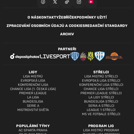
O NÁS
KONTAKTY
ŽEBŘÍČEK
PODMÍNKY UŽITÍ
ZPRACOVÁNÍ OSOBNÍCH ÚDAJŮ A COOKIES
REDAKČNÍ STANDARDY
ARCHIV
PARTNEŘI
LIGY
STŘELCI
LIGA MISTRŮ
LIGA MISTRŮ STŘELCI
EVROPSKÁ LIGA
EVROPSKÁ LIGA STŘELCI
KONFERENČNÍ LIGA
KONFERENČNÍ LIGA STŘELCI
CHANCE LIGA (1. ČESKÁ LIGA)
CHANCE LIGA STŘELCI
PREMIER LEAGUE
PREMIER LEAGUE STŘELCI
LA LIGA
LA LIGY STŘELCI
BUNDESLIGA
BUNDESLIGA STŘELCI
SERIE A
SERIA A STŘELCI
MISTROVSTVÍ SVĚTA
LEAGUE 1 STŘELCI
MS VE FOTBALE STŘELCI
POPULÁRNÍ TÝMY
PROGRAM LIG
AC SPARTA PRAHA
LIGA MISTRŮ PROGRAM