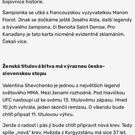
bojovnice historie.
Šampionka se utká s francouzskou vyzyvatelkou Manon
Fiorot. Jinak se dočkáme ještě Josého Alda, další legendy
a bývalého šampiona, či Benoita Saint Denise. Pro
Kanaďany je tato karta nicméně evidentně zklamáním.
Čekali více.
Ženská titulová bitva má výraznou česko-
slovenskou stopu
Valentina Shevchenko je jednou z největších legend
světového MMA. Mezi ženami rozhodně. Pod hlavičkou
UFC nastoupí už ke svému 13. titulovému zápasu. Hned
10 jich vyhrála, jeden skončil remízou. O víkendu bude
chtít připsat 11. titulovou výhru.
Jenže o radost i pás ji bude chtít připravit nová krev. Tedy
spíše „nová“ krev. Hvězda z Kyrgyzstánu má sice 37 let,