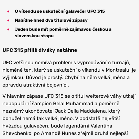
O víkendu se uskuteční galavečer UFC 315
Nabídne hned dva titulové zápasy
Jeden bude mít poměrně zajímavou českou a
slovenskou stopu
UFC 315 příliš diváky netáhne
UFC většinou nemívá problém s vyprodáváním turnajů,
nicméně ten, který se uskuteční o víkendu v Montrealu, je
výjimkou. Důvod je prostý. Chybí na něm velká jména a
opravdu atraktivní bojovníci.
V hlavním zápase
UFC 315
se o titul welterové váhy utkají
nepopulární šampion Belal Muhammad a poměrně
neznámý ukončovatel Jack Della Maddalena, který
bohužel nemá tak velké jméno. V podstatě největší
hvězdou galavečera bude legendární Valentina
Shevchenko, po Amandě Nunes zřejmě druhá nejlepší