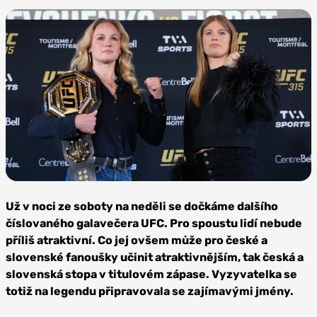
Foto:
Profimedia
Už v noci ze soboty na neděli se dočkáme dalšího
číslovaného galavečera UFC. Pro spoustu lidí nebude
příliš atraktivní. Co jej ovšem může pro české a
slovenské fanoušky učinit atraktivnějším, tak česká a
slovenská stopa v titulovém zápase. Vyzyvatelka se
totiž na legendu připravovala se zajímavými jmény.