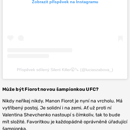
Zobrazit příspěvek na Instagramu
Příspěvek sdílený Silent Killer🤫🔪 (@luciaszabova_)
Může být Fiorot novou šampionkou UFC?
Nikdy neříkej nikdy. Manon Fiorot je nyní na vrcholu. Má
vytříbený postoj. Je solidní i na zemi. Ať už proti ní
Valentina Shevchenko nastoupí s čímkoliv, tak to bude
mít složité. Favoritkou je každopádně oprávněně úřadující
šampionka.