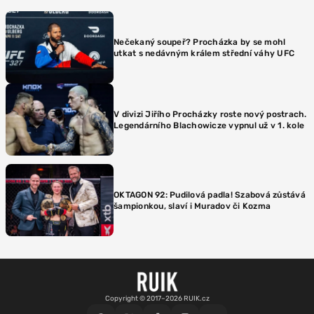
Nečekaný soupeř? Procházka by se mohl
utkat s nedávným králem střední váhy UFC
V divizi Jiřího Procházky roste nový postrach.
Legendárního Blachowicze vypnul už v 1. kole
OKTAGON 92: Pudilová padla! Szabová zůstává
šampionkou, slaví i Muradov či Kozma
Copyright © 2017–2026 RUIK.cz