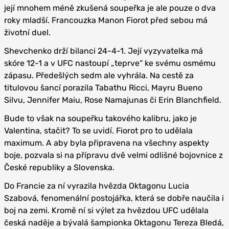
její mnohem méně zkušená soupeřka je ale pouze o dva
roky mladší. Francouzka Manon Fiorot před sebou má
životní duel.
Shevchenko drží bilanci 24-4-1. Její vyzyvatelka má
skóre 12-1 a v UFC nastoupí „teprve“ ke svému osmému
zápasu. Předešlých sedm ale vyhrála. Na cestě za
titulovou šancí porazila Tabathu Ricci, Mayru Bueno
Silvu, Jennifer Maiu, Rose Namajunas či Erin Blanchfield.
Bude to však na soupeřku takového kalibru, jako je
Valentina, stačit? To se uvidí. Fiorot pro to udělala
maximum. A aby byla připravena na všechny aspekty
boje, pozvala si na přípravu dvě velmi odlišné bojovnice z
České republiky a Slovenska.
Do Francie za ní vyrazila hvězda Oktagonu Lucia
Szabová, fenomenální postojářka, která se dobře naučila i
boj na zemi. Kromě ní si výlet za hvězdou UFC udělala
česká naděje a bývalá šampionka Oktagonu Tereza Bledá,