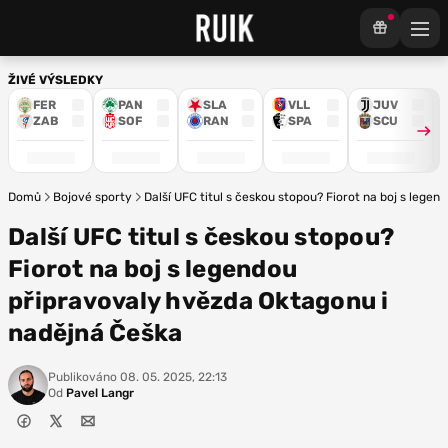
ŽIVÉ VÝSLEDKY
FER
PAN
SLA
VLL
JUV
ZAB
SOF
RAN
SPA
SCU
Domů
Bojové sporty
Další UFC titul s českou stopou? Fiorot na boj s lege
Další UFC titul s českou stopou?
Fiorot na boj s legendou
připravovaly hvězda Oktagonu i
nadějná Češka
Publikováno
08. 05. 2025, 22:13
Od
Pavel Langr