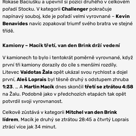
Rokase Baciušku a upevnil si pozici druhého v celkovém
pořadí Stocku. V kategorii
Challenger
pokračuje
napínavý souboj, kde je pořadí velmi vyrovnané –
Kevin
Benavides
navíc zopakoval triumf svého bratra ve stejné
třídě.
Kamiony – Macík třetí, van den Brink drží vedení
V kamionech to bylo i tentokrát poměrně vyrovnané, když
první tři kamiony dorazily do cíle s menšími rozdíly.
Litevec
Vaidotas Žala
opět ukázal svou rychlost a dojel
první,
Aleš Loprais
byl těsně druhý s odstupem zhruba
1:23
. … A
Martin Macík
dnes skončil
třetí se ztrátou 4:58
na Žalu. Podobně jako v předchozích etapách tak opět
potvrdil svoji vyrovnanost.
Celkově zůstává v kategorii
Mitchel van den Brink
lídrem
, Macík je druhý se ztrátou 28:45 a čtvrtý Loprais
ztrácí více jak 34 minut.