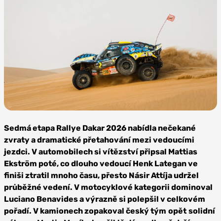
Foto:
Profimedia
Sedmá etapa Rallye Dakar 2026 nabídla nečekané
zvraty a dramatické přetahování mezi vedoucími
jezdci. V automobilech si vítězství připsal Mattias
Ekström poté, co dlouho vedoucí Henk Lategan ve
finiši ztratil mnoho času, přesto
Násir
Attíja
udržel
průběžné vedení
. V motocyklové kategorii dominoval
Luciano Benavides a výrazně si polepšil v celkovém
pořadí. V kamionech zopakoval
český tým
opět
solidní