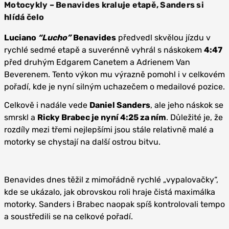
Motocykly – Benavides kraluje etapě, Sanders si
hlídá čelo
Luciano
“Lucho”
Benavides
předvedl skvělou jízdu v
rychlé sedmé etapě a suverénně vyhrál s náskokem
4:47
před druhým Edgarem Canetem a Adrienem Van
Beverenem. Tento výkon mu výrazně pomohl i v celkovém
pořadí, kde je nyní silným uchazečem o medailové pozice.
Celkově i nadále vede
Daniel Sanders
, ale jeho náskok se
smrskl a
Ricky Brabec je nyní 4:25 za ním
. Důležité je, že
rozdíly mezi třemi nejlepšími jsou stále relativně malé a
motorky se chystají na další ostrou bitvu.
Benavides dnes těžil z mimořádně rychlé „vypalovačky“,
kde se ukázalo, jak obrovskou roli hraje čistá maximálka
motorky. Sanders i Brabec naopak spíš kontrolovali tempo
a soustředili se na celkové pořadí.