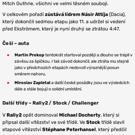
Mitch Guthrie, všichni ve velmi těsném souboji.
V celkovém pořadí
zůstává lídrem Násir Attíja
(Dacia),
který dokončil sedmou etapu jako 11. a udržel si vedení
před Ekströmem, který je nyní druhý se ztrátou 4:47.
Češi – auta
Martin Prokop
tentokrát startoval později a dlouho se trápil v
závěsu za špičkou. I tak závod dokončil, ale ztráta mu stejně
jako v předchozích etapách nedovolí výraznější posun
směrem nahoru.
Miroslav Zapletal
a další české posádky jsou ve výsledcích
dále a stále bojují o solidní umístění.
Další třídy – Rally2 / Stock / Challenger
V
Rally2
opět dominoval
Michael Docherty
, který si
připsal další vítězství ve své třídě. Ve
Stock
třídě slavil
etapové vítězství
Stéphane Peterhansel
, který předčil