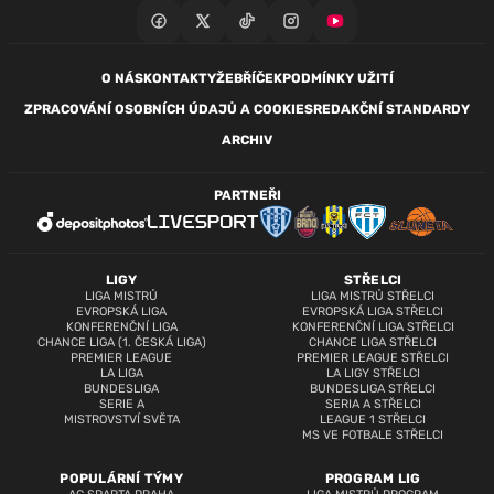
O NÁS
KONTAKTY
ŽEBŘÍČEK
PODMÍNKY UŽITÍ
ZPRACOVÁNÍ OSOBNÍCH ÚDAJŮ A COOKIES
REDAKČNÍ STANDARDY
ARCHIV
PARTNEŘI
LIGY
STŘELCI
LIGA MISTRŮ
LIGA MISTRŮ STŘELCI
EVROPSKÁ LIGA
EVROPSKÁ LIGA STŘELCI
KONFERENČNÍ LIGA
KONFERENČNÍ LIGA STŘELCI
CHANCE LIGA (1. ČESKÁ LIGA)
CHANCE LIGA STŘELCI
PREMIER LEAGUE
PREMIER LEAGUE STŘELCI
LA LIGA
LA LIGY STŘELCI
BUNDESLIGA
BUNDESLIGA STŘELCI
SERIE A
SERIA A STŘELCI
MISTROVSTVÍ SVĚTA
LEAGUE 1 STŘELCI
MS VE FOTBALE STŘELCI
POPULÁRNÍ TÝMY
PROGRAM LIG