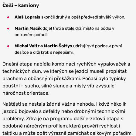
Češi – kamiony
Aleš Loprais
skončil druhý a opět předvedl skvělý výkon.
Martin Macík
dojel třetí a stále drží místo na pódiu v
celkovém pořadí.
Michal Valtr a Martin Šoltys
udržují své pozice v první
desítce a drží krok s nejlepšími.
Dnešní etapa nabídla kombinaci rychlých vypalovaček a
technických dun, ve kterých se jezdci museli proplétat
prachem a občasnými překážkami. Počasí bylo typicky
pouštní – sucho, silné slunce a místy vítr zvyšující
náročnost orientace.
Naštěstí se nestala žádná vážná nehoda, i když několik
jezdců bojovalo s defekty nebo drobnými technickými
problémy. Zítra je na programu další erzetová etapa s
podobně náročným profilem, která prověří rychlost i
taktiku a může opět výrazně zamíchat celkovým pořadím.