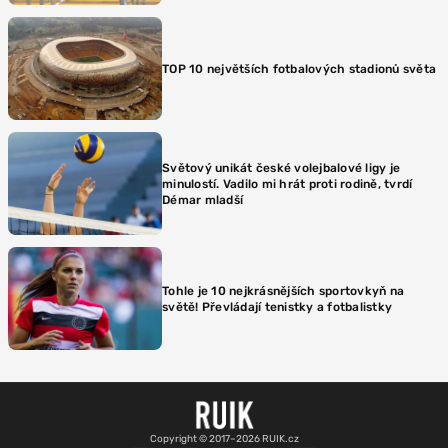
TOP 10 největších fotbalových stadionů světa
Světový unikát české volejbalové ligy je
minulostí. Vadilo mi hrát proti rodině, tvrdí
Démar mladší
Tohle je 10 nejkrásnějších sportovkyň na
světě! Převládají tenistky a fotbalistky
Copyright © 2017–2026 RUIK.cz