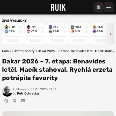
ŽIVÉ VÝSLEDKY
KUP
INT
PAI
NOA
JAG
CRA
VAD
RAP
SIO
RAN
Domů
Ostatní sporty
Dakar 2026 – 7. etapa: Benavides letěl, Macík stahova
Dakar 2026 – 7. etapa: Benavides
letěl, Macík stahoval. Rychlá erzeta
potrápila favority
Publikováno
11. 01. 2026, 17:46
Od
Petr Ouhrabka