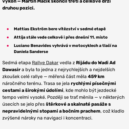
výkon —
Martin Macík skončil třet
í a celkově drží
druhou pozici.
Mattias Ekström bere vítězství v sedmé etapě
Attíja
stále vede celkově
i přes dnešní 11. místo
Luciano Benavides vyhrává v motocyklech
a tlačí na
Daniela Sanderse
Sedmá etapa
Rallye Dakar
vedla z
Rijádu do Wadi Ad
Dawasir
a byla to jedna z nejrychlejších a nejdelších
zkoušek celé rallye — měřená část měla
459 km
náročného terénu. Trasa se jela
rychlými písečnými
cestami a širokými údolími
, kde mohlo být jezdecké
tempo velmi vysoké. Později se trať měnila — v některých
úsecích se jelo přes
štěrkové a skalnaté pasáže s
nepravidelnými stopami a bočním prachem
, což kladlo
zvýšené nároky na navigaci i koncentraci.