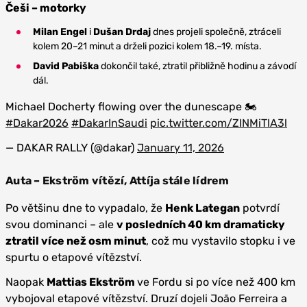
Češi – motorky
Milan Engel
i
Dušan Drdaj
dnes projeli společně, ztráceli
kolem 20–21 minut a drželi pozici kolem 18.–19. místa.
David Pabiška
dokončil také, ztratil přibližně hodinu a závodí
dál.
Michael Docherty flowing over the dunescape 🏍️
#Dakar2026
#DakarInSaudi
pic.twitter.com/ZINMiTlA3l
— DAKAR RALLY (@dakar)
January 11, 2026
Auta – Ekström vítězí, Attíja stále lídrem
Po většinu dne to vypadalo, že
Henk Lategan
potvrdí
svou dominanci – ale
v posledních 40 km dramaticky
ztratil více než osm minut
, což mu vystavilo stopku i ve
spurtu o etapové vítězství.
Naopak
Mattias Ekström
ve Fordu si po více než 400 km
vybojoval etapové vítězství. Druzí dojeli João Ferreira a