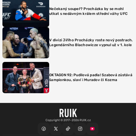
Nečekaný soupeř? Procházka by se mohl
utkat s nedávným králem střední váhy UFC
V divizi Jiřího Procházky roste nový postrach.
Legendárního Blachowicze vypnul už v 1. kole
OKTAGON 92: Pudilová padla! Szabová zůstává
šampionkou, slaví i Muradov či Kozma
Copyright © 2017–2026 RUIK.cz