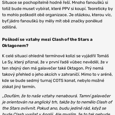
Situace se pochopitelně hodně řeší. Mnoho fanoušků si
totiž bude muset vybírat, které PPV si koupí. Teoreticky by
to mohlo poškodit obě organizace. Je otázkou, kterou víc,
byť jádro fanoušků by měly mít obě značky poněkud
odlišné.
Poškodí se vztahy mezi Clash of the Stars a
Oktagonem?
K celé situaci ohledně termínové kolizi se vyjádřil Tomáš
Le Sy, který přiznal, že v první řadě vůbec nevěděl, že v
ten stejný den má galavečer také Oktagon. Prý nemá
takový přehled o jeho akcích v zahraničí. Mimo to v aréně,
kde se bude sedmý turnaj COTS konat, nebylo možné
získat jiný termín.
„Doufám, že to naše vztahy nenabourá. Tamní galavečer
je orientován na anglický trh, takže by to nemělo Clash of
the Stars ovlivnit. Pokud ano, budu jedině rád, když se
bude Clash vysílat v Anglii. Ale myslím, že to tak nebude