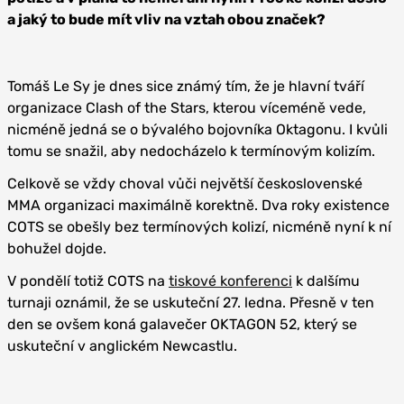
a jaký to bude mít vliv na vztah obou značek?
Tomáš Le Sy je dnes sice známý tím, že je hlavní tváří
organizace Clash of the Stars, kterou víceméně vede,
nicméně jedná se o bývalého bojovníka Oktagonu. I kvůli
tomu se snažil, aby nedocházelo k termínovým kolizím.
Celkově se vždy choval vůči největší československé
MMA organizaci maximálně korektně. Dva roky existence
COTS se obešly bez termínových kolizí, nicméně nyní k ní
bohužel dojde.
V pondělí totiž COTS na
tiskové konferenci
k dalšímu
turnaji oznámil, že se uskuteční 27. ledna. Přesně v ten
den se ovšem koná galavečer OKTAGON 52, který se
uskuteční v anglickém Newcastlu.