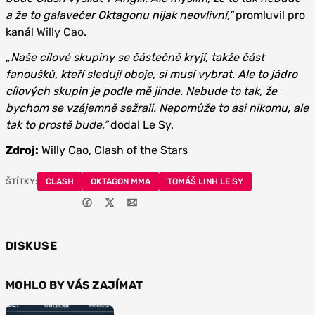
a že to galavečer Oktagonu nijak neovlivní,“
promluvil pro
kanál
Willy Cao
.
„Naše cílové skupiny se částečně kryjí, takže část
fanoušků, kteří sledují oboje, si musí vybrat. Ale to jádro
cílových skupin je podle mě jinde. Nebude to tak, že
bychom se vzájemně sežrali. Nepomůže to asi nikomu, ale
tak to prostě bude,“
dodal Le Sy.
Zdroj:
Willy Cao, Clash of the Stars
ŠTÍTKY:
CLASH
OKTAGON MMA
TOMÁŠ LINH LE SY
DISKUSE
MOHLO BY VÁS ZAJÍMAT