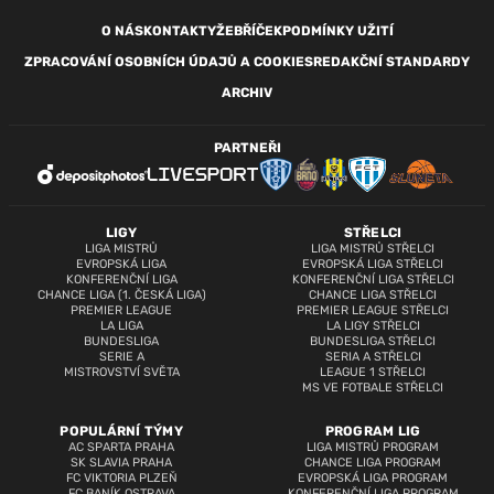
O NÁS
KONTAKTY
ŽEBŘÍČEK
PODMÍNKY UŽITÍ
ZPRACOVÁNÍ OSOBNÍCH ÚDAJŮ A COOKIES
REDAKČNÍ STANDARDY
ARCHIV
PARTNEŘI
LIGY
STŘELCI
LIGA MISTRŮ
LIGA MISTRŮ STŘELCI
EVROPSKÁ LIGA
EVROPSKÁ LIGA STŘELCI
KONFERENČNÍ LIGA
KONFERENČNÍ LIGA STŘELCI
CHANCE LIGA (1. ČESKÁ LIGA)
CHANCE LIGA STŘELCI
PREMIER LEAGUE
PREMIER LEAGUE STŘELCI
LA LIGA
LA LIGY STŘELCI
BUNDESLIGA
BUNDESLIGA STŘELCI
SERIE A
SERIA A STŘELCI
MISTROVSTVÍ SVĚTA
LEAGUE 1 STŘELCI
MS VE FOTBALE STŘELCI
POPULÁRNÍ TÝMY
PROGRAM LIG
AC SPARTA PRAHA
LIGA MISTRŮ PROGRAM
SK SLAVIA PRAHA
CHANCE LIGA PROGRAM
FC VIKTORIA PLZEŇ
EVROPSKÁ LIGA PROGRAM
FC BANÍK OSTRAVA
KONFERENČNÍ LIGA PROGRAM