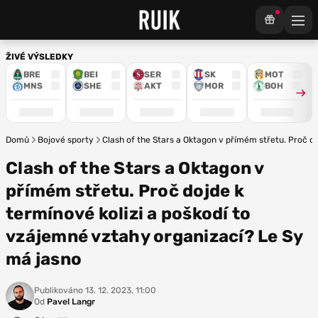
ŽIVÉ VÝSLEDKY
BRE
BEI
SER
SK
MOT
MNS
SHE
AKT
MOR
BOH
Domů
Bojové sporty
Clash of the Stars a Oktagon v přímém střetu. Proč d
Clash of the Stars a Oktagon v
přímém střetu. Proč dojde k
termínové kolizi a poškodí to
vzájemné vztahy organizací? Le Sy
má jasno
Publikováno
13. 12. 2023, 11:00
Od
Pavel Langr