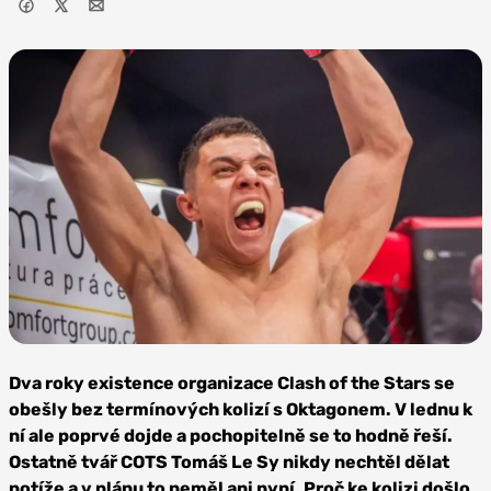
Zdroj:
Oktagon
Dva roky existence organizace Clash of the Stars se
MMA
obešly bez termínových kolizí s Oktagonem. V lednu k
ní ale poprvé dojde a pochopitelně se to hodně řeší.
Ostatně tvář COTS Tomáš Le Sy nikdy nechtěl dělat
potíže a v plánu to neměl ani nyní. Proč ke kolizi došlo