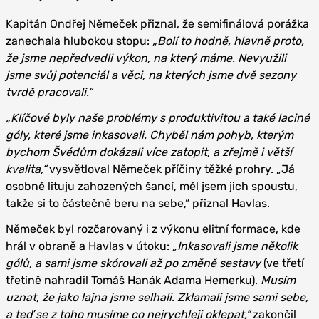
Kapitán Ondřej Němeček přiznal, že semifinálová porážka
zanechala hlubokou stopu:
„Bolí to hodně, hlavně proto,
že jsme nepředvedli výkon, na který máme. Nevyužili
jsme svůj potenciál a věci, na kterých jsme dvě sezony
tvrdě pracovali.“
„Klíčové byly naše problémy s produktivitou a také laciné
góly, které jsme inkasovali. Chyběl nám pohyb, kterým
bychom Švédům dokázali více zatopit, a zřejmě i větší
kvalita,“
vysvětloval Němeček příčiny těžké prohry. „Já
osobně lituju zahozených šancí, měl jsem jich spoustu,
takže si to částečně beru na sebe,“ přiznal Havlas.
Němeček byl rozčarovaný i z výkonu elitní formace, kde
hrál v obraně a Havlas v útoku:
„Inkasovali jsme několik
gólů, a sami jsme skórovali až po změně sestavy
(ve třetí
třetině nahradil Tomáš Hanák Adama Hemerku).
Musím
uznat, že jako lajna jsme selhali. Zklamali jsme sami sebe,
a teď se z toho musíme co nejrychleji oklepat,“
zakončil