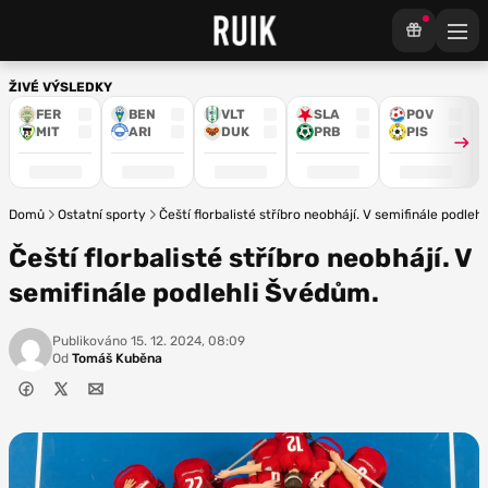
ŽIVÉ VÝSLEDKY
FER
BEN
VLT
SLA
POV
MIT
ARI
DUK
PRB
PIS
Domů
Ostatní sporty
Čeští florbalisté stříbro neobhájí. V semifinále podleh
Čeští florbalisté stříbro neobhájí. V
semifinále podlehli Švédům.
Publikováno
15. 12. 2024, 08:09
Od
Tomáš Kuběna