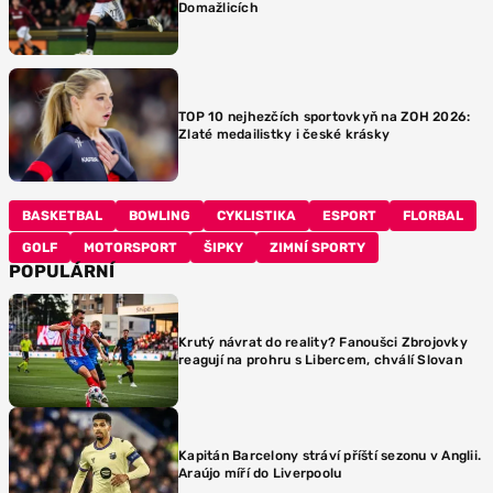
Domažlicích
TOP 10 nejhezčích sportovkyň na ZOH 2026:
Zlaté medailistky i české krásky
BASKETBAL
BOWLING
CYKLISTIKA
ESPORT
FLORBAL
GOLF
MOTORSPORT
ŠIPKY
ZIMNÍ SPORTY
POPULÁRNÍ
Krutý návrat do reality? Fanoušci Zbrojovky
reagují na prohru s Libercem, chválí Slovan
Kapitán Barcelony stráví příští sezonu v Anglii.
Araújo míří do Liverpoolu