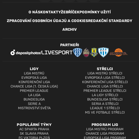
O NÁS
KONTAKTY
ŽEBŘÍČEK
PODMÍNKY UŽITÍ
ZPRACOVÁNÍ OSOBNÍCH ÚDAJŮ A COOKIES
REDAKČNÍ STANDARDY
ARCHIV
PARTNEŘI
LIGY
STŘELCI
LIGA MISTRŮ
LIGA MISTRŮ STŘELCI
EVROPSKÁ LIGA
EVROPSKÁ LIGA STŘELCI
KONFERENČNÍ LIGA
KONFERENČNÍ LIGA STŘELCI
CHANCE LIGA (1. ČESKÁ LIGA)
CHANCE LIGA STŘELCI
PREMIER LEAGUE
PREMIER LEAGUE STŘELCI
LA LIGA
LA LIGY STŘELCI
BUNDESLIGA
BUNDESLIGA STŘELCI
SERIE A
SERIA A STŘELCI
MISTROVSTVÍ SVĚTA
LEAGUE 1 STŘELCI
MS VE FOTBALE STŘELCI
POPULÁRNÍ TÝMY
PROGRAM LIG
AC SPARTA PRAHA
LIGA MISTRŮ PROGRAM
SK SLAVIA PRAHA
CHANCE LIGA PROGRAM
FC VIKTORIA PLZEŇ
EVROPSKÁ LIGA PROGRAM