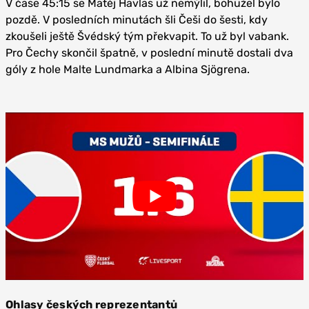
V čase 45:15 se Matěj Havlas už nemýlil, bohužel bylo
pozdě. V posledních minutách šli Češi do šesti, kdy
zkoušeli ještě Švédský tým překvapit. To už byl vabank.
Pro Čechy skončil špatně, v poslední minutě dostali dva
góly z hole Malte Lundmarka a Albina Sjögrena.
Ohlasy českých reprezentantů