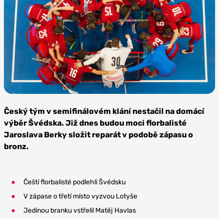
Zdroj:
Český
Český tým v semifinálovém klání nestačil na domácí
florbal
výběr Švédska. Již dnes budou moci florbalisté
Jaroslava Berky složit reparát v podobě zápasu o
bronz.
Čeští florbalisté podlehli Švédsku
V zápase o třetí místo vyzvou Lotyše
Jedinou branku vstřelil Matěj Havlas