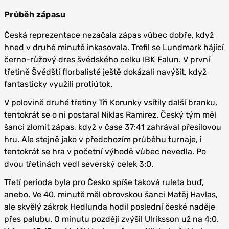
Průběh zápasu
Česká reprezentace nezačala zápas vůbec dobře, když
hned v druhé minutě inkasovala. Trefil se Lundmark hájící
černo-růžový dres švédského celku IBK Falun. V první
třetině Švédští florbalisté ještě dokázali navýšit, když
fantasticky využili protiútok.
V polovině druhé třetiny Tři Korunky vsítily další branku,
tentokrát se o ni postaral Niklas Ramirez. Český tým měl
šanci zlomit zápas, když v čase 37:41 zahrával přesilovou
hru. Ale stejně jako v předchozím průběhu turnaje, i
tentokrát se hra v početní výhodě vůbec nevedla. Po
dvou třetinách vedl severský celek 3:0.
Třetí perioda byla pro Česko spíše taková ruleta buď,
anebo. Ve 40. minutě měl obrovskou šanci Matěj Havlas,
ale skvělý zákrok Hedlunda hodil poslední české naděje
přes palubu. O minutu později zvýšil Ulriksson už na 4:0.