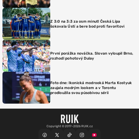
Z 3:0 na 3:3 za osm minut! Česká Lípa
šokovala Ústí a bere bod proti favoritovi
První porážka nováčka. Slovan vyloupil Brno,
rozhodl pohotový Dulay
Foto dne: Ikonická modrooká Marta Kostyuk
zaujala modrým lookem a v Torontu
prodloužila svou působivou sérii
Copyright © 2017–2026 RUIK.cz