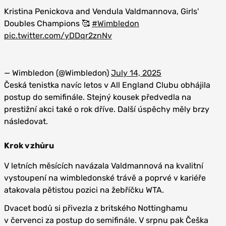
Kristina Penickova and Vendula Valdmannova, Girls'
Doubles Champions 🥰
#Wimbledon
pic.twitter.com/yDDqr2znNv
— Wimbledon (@Wimbledon)
July 14, 2025
Česká tenistka navíc letos v All England Clubu obhájila
postup do semifinále. Stejný kousek předvedla na
prestižní akci také o rok dříve. Další úspěchy měly brzy
následovat.
Krok vzhůru
V letních měsících navázala Valdmannová na kvalitní
vystoupení na wimbledonské trávě a poprvé v kariéře
atakovala pětistou pozici na žebříčku WTA.
Dvacet bodů si přivezla z britského Nottinghamu
v červenci za postup do semifinále. V srpnu pak Češka