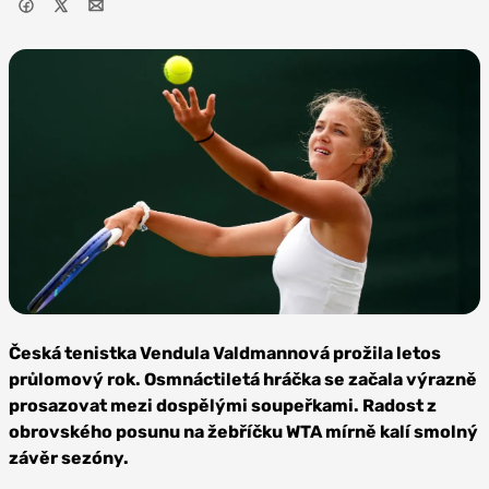
Foto:
Profimedia
Česká tenistka Vendula Valdmannová prožila letos
průlomový rok. Osmnáctiletá hráčka se začala výrazně
prosazovat mezi dospělými soupeřkami. Radost z
obrovského posunu na žebříčku WTA mírně kalí smolný
závěr sezóny.