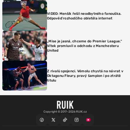
VIDEO: Menšík řešil neodbytného fanouška.
Odpověď rozhodčího obletěla internet
„Mise je jasná, chceme do Premier League.“
Vítek promluvil o odchodu z Manchesteru
United
Z rivalů spojenci. Vémolu chystá na návrat v
Oktagonu Fleury, pravý šampion i po ztrátě
titulu
Copyright © 2017–2026 RUIK.cz