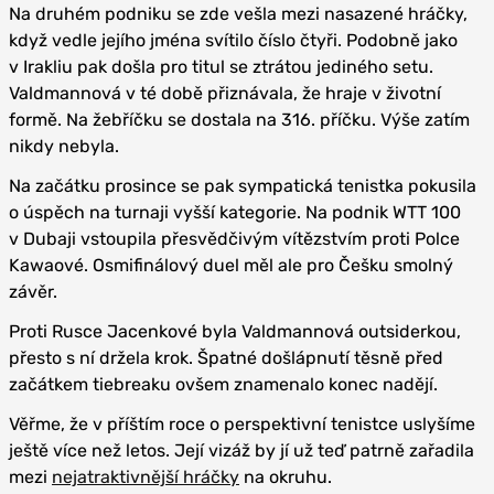
Na druhém podniku se zde vešla mezi nasazené hráčky,
když vedle jejího jména svítilo číslo čtyři. Podobně jako
v Irakliu pak došla pro titul se ztrátou jediného setu.
Valdmannová v té době přiznávala, že hraje v životní
formě. Na žebříčku se dostala na 316. příčku. Výše zatím
nikdy nebyla.
Na začátku prosince se pak sympatická tenistka pokusila
o úspěch na turnaji vyšší kategorie. Na podnik WTT 100
v Dubaji vstoupila přesvědčivým vítězstvím proti Polce
Kawaové. Osmifinálový duel měl ale pro Češku smolný
závěr.
Proti Rusce Jacenkové byla Valdmannová outsiderkou,
přesto s ní držela krok. Špatné došlápnutí těsně před
začátkem tiebreaku ovšem znamenalo konec nadějí.
Věřme, že v příštím roce o perspektivní tenistce uslyšíme
ještě více než letos. Její vizáž by jí už teď patrně zařadila
mezi
nejatraktivnější hráčky
na okruhu.