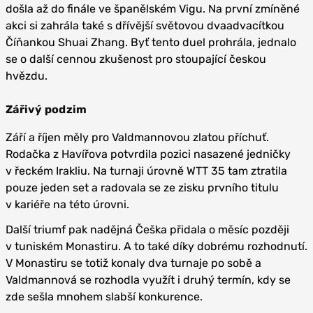
došla až do finále ve španělském Vigu. Na první zmíněné
akci si zahrála také s dřívější světovou dvaadvacítkou
Číňankou Shuai Zhang. Byť tento duel prohrála, jednalo
se o další cennou zkušenost pro stoupající českou
hvězdu.
Zářivý podzim
Září a říjen měly pro Valdmannovou zlatou příchuť.
Rodačka z Havířova potvrdila pozici nasazené jedničky
v řeckém Irakliu. Na turnaji úrovně WTT 35 tam ztratila
pouze jeden set a radovala se ze zisku prvního titulu
v kariéře na této úrovni.
Další triumf pak nadějná Češka přidala o měsíc později
v tuniském Monastiru. A to také díky dobrému rozhodnutí.
V Monastiru se totiž konaly dva turnaje po sobě a
Valdmannová se rozhodla využít i druhý termín, kdy se
zde sešla mnohem slabší konkurence.