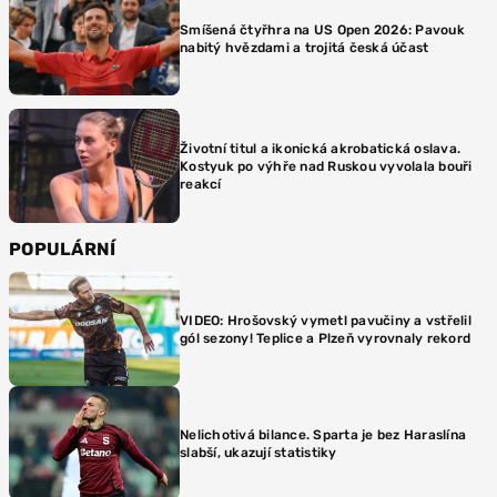
Smíšená čtyřhra na US Open 2026: Pavouk
nabitý hvězdami a trojitá česká účast
Životní titul a ikonická akrobatická oslava.
Kostyuk po výhře nad Ruskou vyvolala bouři
reakcí
POPULÁRNÍ
VIDEO: Hrošovský vymetl pavučiny a vstřelil
gól sezony! Teplice a Plzeň vyrovnaly rekord
Nelichotivá bilance. Sparta je bez Haraslína
slabší, ukazují statistiky