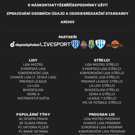
O NÁS
KONTAKTY
ŽEBŘÍČEK
PODMÍNKY UŽITÍ
ZPRACOVÁNÍ OSOBNÍCH ÚDAJŮ A COOKIES
REDAKČNÍ STANDARDY
ARCHIV
PARTNEŘI
LIGY
STŘELCI
LIGA MISTRŮ
LIGA MISTRŮ STŘELCI
EVROPSKÁ LIGA
EVROPSKÁ LIGA STŘELCI
KONFERENČNÍ LIGA
KONFERENČNÍ LIGA STŘELCI
CHANCE LIGA (1. ČESKÁ LIGA)
CHANCE LIGA STŘELCI
PREMIER LEAGUE
PREMIER LEAGUE STŘELCI
LA LIGA
LA LIGY STŘELCI
BUNDESLIGA
BUNDESLIGA STŘELCI
SERIE A
SERIA A STŘELCI
MISTROVSTVÍ SVĚTA
LEAGUE 1 STŘELCI
MS VE FOTBALE STŘELCI
POPULÁRNÍ TÝMY
PROGRAM LIG
AC SPARTA PRAHA
LIGA MISTRŮ PROGRAM
SK SLAVIA PRAHA
CHANCE LIGA PROGRAM
FC VIKTORIA PLZEŇ
EVROPSKÁ LIGA PROGRAM
FC BANÍK OSTRAVA
KONFERENČNÍ LIGA PROGRAM