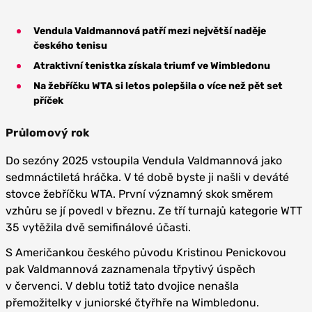
Vendula Valdmannová patří mezi největší naděje
českého tenisu
Atraktivní tenistka získala triumf ve Wimbledonu
Na žebříčku WTA si letos polepšila o více než pět set
příček
Průlomový rok
Do sezóny 2025 vstoupila Vendula Valdmannová jako
sedmnáctiletá hráčka. V té době byste ji našli v deváté
stovce žebříčku WTA. První významný skok směrem
vzhůru se jí povedl v březnu. Ze tří turnajů kategorie WTT
35 vytěžila dvě semifinálové účasti.
S Američankou českého původu Kristinou Penickovou
pak Valdmannová zaznamenala třpytivý úspěch
v červenci. V deblu totiž tato dvojice nenašla
přemožitelky v juniorské čtyřhře na Wimbledonu.