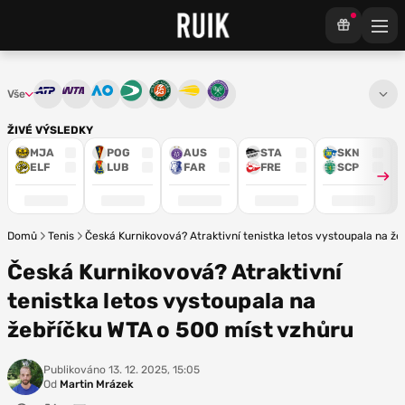
Vše
ATP
WTA
Australian Open
Davis Cup
French Open
US Open
Wimbledon
ŽIVÉ VÝSLEDKY
MJA
POG
AUS
STA
SKN
ELF
LUB
FAR
FRE
SCP
Domů
Tenis
Česká Kurnikovová? Atraktivní tenistka letos vystoupala na ž
Česká Kurnikovová? Atraktivní
tenistka letos vystoupala na
žebříčku WTA o 500 míst vzhůru
Publikováno
13. 12. 2025, 15:05
Od
Martin Mrázek