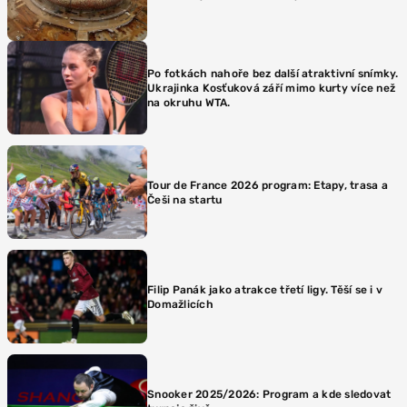
Po fotkách nahoře bez další atraktivní snímky.
Ukrajinka Kosťuková září mimo kurty více než
na okruhu WTA.
Tour de France 2026 program: Etapy, trasa a
Češi na startu
Filip Panák jako atrakce třetí ligy. Těší se i v
Domažlicích
Snooker 2025/2026: Program a kde sledovat