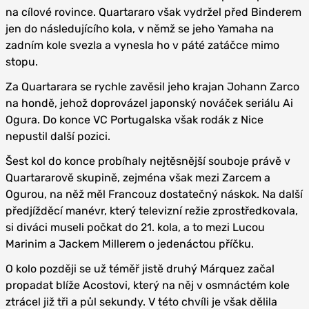
na cílové rovince. Quartararo však vydržel před Binderem
jen do následujícího kola, v němž se jeho Yamaha na
zadním kole svezla a vynesla ho v páté zatáčce mimo
stopu.
Za Quartarara se rychle zavěsil jeho krajan Johann Zarco
na hondě, jehož doprovázel japonský nováček seriálu Ai
Ogura. Do konce VC Portugalska však rodák z Nice
nepustil další pozici.
Šest kol do konce probíhaly nejtěsnější souboje právě v
Quartararově skupině, zejména však mezi Zarcem a
Ogurou, na něž měl Francouz dostatečný náskok. Na další
předjížděcí manévr, který televizní režie zprostředkovala,
si diváci museli počkat do 21. kola, a to mezi Lucou
Marinim a Jackem Millerem o jedenáctou příčku.
O kolo později se už téměř jistě druhý Márquez začal
propadat blíže Acostovi, který na něj v osmnáctém kole
ztrácel již tři a půl sekundy. V této chvíli je však dělila