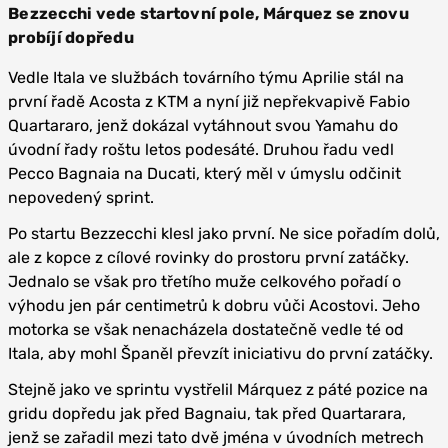
Bezzecchi vede startovní pole, Márquez se znovu
probíjí dopředu
Vedle Itala ve službách továrního týmu Aprilie stál na
první řadě Acosta z KTM a nyní již nepřekvapivě Fabio
Quartararo, jenž dokázal vytáhnout svou Yamahu do
úvodní řady roštu letos podesáté. Druhou řadu vedl
Pecco Bagnaia na Ducati, který měl v úmyslu odčinit
nepovedený sprint.
Po startu Bezzecchi klesl jako první. Ne sice pořadím dolů,
ale z kopce z cílové rovinky do prostoru první zatáčky.
Jednalo se však pro třetího muže celkového pořadí o
výhodu jen pár centimetrů k dobru vůči Acostovi. Jeho
motorka se však nenacházela dostatečně vedle té od
Itala, aby mohl Španěl převzít iniciativu do první zatáčky.
Stejně jako ve sprintu vystřelil Márquez z páté pozice na
gridu dopředu jak před Bagnaiu, tak před Quartarara,
jenž se zařadil mezi tato dvě jména v úvodních metrech