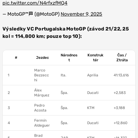
pic.twitter.com/N4rfxzfMQ4
— MotoGP™🏁 (@MotoGP)
November 9, 2025
Výsledky VC Portugalska MotoGP (závod 21/22, 25
kol = 114,800 km; pouze top 10):
Národnos
Konstruk
Čas /
#
Jezdec
t
tér
Ztráta
Marco
1
Bezzecc
Ita.
Aprilia
41:13,616
hi
Álex
2
Špa.
Ducati
+2,583
Márquez
Pedro
3
Špa.
KTM
+3,188
Acosta
Fermín
4
Špa.
Ducati
+12,860
Aldeguer
Brad