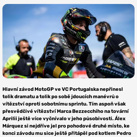
Foto: Václav Duška Jr.,
Monster Energy
Hlavní závod MotoGP ve VC Portugalska nepřinesl
tolik dramatu a tolik po sobě jdoucích manévrů o
vítězství oproti sobotnímu sprintu. Tím aspoň však
přesvědčivé vítězství Marca Bezzecchiho na tovární
Aprilii ještě více vyčnívalo v jeho působivosti. Álex
Márquez si nejdříve jel pro pohodové druhé místo, ke
konci závodu mu sice ještě přitápěl pod kotlem Pedro