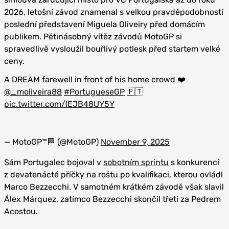
2026, letošní závod znamenal s velkou pravděpodobností
poslední představení Miguela Oliveiry před domácím
publikem. Pětinásobný vítěz závodů MotoGP si
spravedlivě vysloužil bouřlivý potlesk před startem velké
ceny.
A DREAM farewell in front of his home crowd ❤️
@_moliveira88
#PortugueseGP
🇵🇹
pic.twitter.com/lEJB48UY5Y
— MotoGP™🏁 (@MotoGP)
November 9, 2025
Sám Portugalec bojoval v
sobotním sprintu
s konkurencí
z devatenácté příčky na roštu po kvalifikaci, kterou ovládl
Marco Bezzecchi. V samotném krátkém závodě však slavil
Álex Márquez, zatímco Bezzecchi skončil třetí za Pedrem
Acostou.