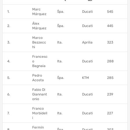
Marc
1.
Špa.
Ducati
545
Márquez
Álex
2.
Špa.
Ducati
445
Márquez
Marco
3.
Bezzecc
Ita.
Aprilia
323
hi
Francesc
4.
o
Ita.
Ducati
288
Bagnaia
Pedro
5.
Špa.
KTM
285
Acosta
Fabio Di
6.
Giannant
Ita.
Ducati
239
onio
Franco
7.
Morbidell
Ita.
Ducati
227
i
Fermín
8.
Špa.
Ducati
203