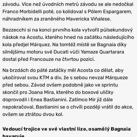
závodu. Více než úvodních metrů závodu se ale nedočkal
Franco Morbidelli poté, co kolidoval s Pólem Espargarem,
náhradníkem za zraněného Mavericka Viñalese.
Bezzecchi si na konci prvního kola vytvořil půlsekundový
náskok na Acostu, kterého hned na začátku následujícího
kola předjel Márquez. Na tomtéž místě se Bagnaia díky
silnějšímu motoru své Ducati vůči Yamaze Quartarara
dostal před Francouze na čtvrtou pozici.
Na brzdách do páté zatáčky měl Acosta co dělat, aby
ukočíroval svou KTM a div, že s sebou nevzal Márqueze
před sebou. Závod ovšem podobně jako ve sprintu
skončil pro Joana Mira, kterého do boxové uličky
doprovodil i Enea Bastianini. Zatímco Mir již dále
nepokračoval, Bastianini se o chvíli později vrátil do akce,
ovšem se ztrátou dvou kol.
Vedoucí trojice ve své vlastní lize, osamělý Bagnaia
havaruje