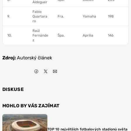
Aldeguer
Fabio
9.
Quartara
Fra.
Yamaha
198
ro
Raúl
10.
Fernánde
Špa.
Aprilia
146
z
Zdroj:
Autorský článek
DISKUSE
MOHLO BY VÁS ZAJÍMAT
TOP 10 největších fotbalových stadionů světa