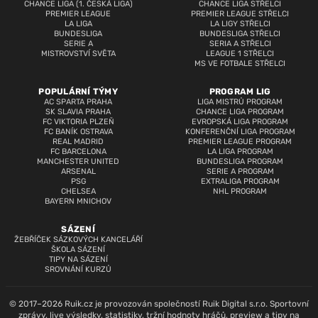
CHANCE LIGA (1. ČESKÁ LIGA)
CHANCE LIGA STŘELCI
PREMIER LEAGUE
PREMIER LEAGUE STŘELCI
LA LIGA
LA LIGY STŘELCI
BUNDESLIGA
BUNDESLIGA STŘELCI
SERIE A
SERIA A STŘELCI
MISTROVSTVÍ SVĚTA
LEAGUE 1 STŘELCI
MS VE FOTBALE STŘELCI
POPULÁRNÍ TÝMY
PROGRAM LIG
AC SPARTA PRAHA
LIGA MISTRŮ PROGRAM
SK SLAVIA PRAHA
CHANCE LIGA PROGRAM
FC VIKTORIA PLZEŇ
EVROPSKÁ LIGA PROGRAM
FC BANÍK OSTRAVA
KONFERENČNÍ LIGA PROGRAM
REAL MADRID
PREMIER LEAGUE PROGRAM
FC BARCELONA
LA LIGA PROGRAM
MANCHESTER UNITED
BUNDESLIGA PROGRAM
ARSENAL
SERIE A PROGRAM
PSG
EXTRALIGA PROGRAM
CHELSEA
NHL PROGRAM
BAYERN MNICHOV
SÁZENÍ
ŽEBŘÍČEK SÁZKOVÝCH KANCELÁŘÍ
ŠKOLA SÁZENÍ
TIPY NA SÁZENÍ
SROVNÁNÍ KURZŮ
© 2017–2026 Ruik.cz je provozován společností Ruik Digital s.r.o. Sportovní
zprávy, live výsledky, statistiky, tržní hodnoty hráčů, preview a tipy na