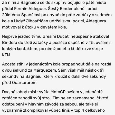
Za nimi a Bagnaiou se do skupiny bojující o páté místo
přidal Fermín Aldeguer. Šestý Binder ulehčil práci
20letému Španělovi po chybě do páté zatáčky v sedmém
kole a i když Jihoafričan udržel svou pozici, Aldeguera
motivoval k útoku v devátém kole.
Nejprve jezdec týmu Gresini Ducati neúspěšně atakoval
Bindera do třetí zatáčky a posléze úspěšně v T5, ovšem s
lehkým kontaktem, po němž odlétlo křidélko ze stroje
KTM.
Acosta stihl v jedenáctém kole propadnout dále na rozdíl
dvou sekund za Márquezem. Sám však měl náskok tři
sekundy na Bagnaiu, který kroužil o další dvě sekundy
před Quartararem.
Dvojnásobný mistr světa MotoGP ovšem v jedenácté
zatáčce zahodil svůj stroj. Tím nejen zaznamenal čtvrté
odstoupení v hlavním závodě za sebou, ale také si
významně zkomplikoval vůbec finiš v top 4 celkového