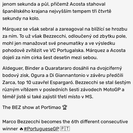
jenom sekunda a půl, přičemž Acosta stahoval
španělského krajana nejvyšším tempem tři čtvrtě
sekundy na kolo.
Márquez se však sebral a zareagoval na blížící se hrozbu
za ním. To už však Bezzecchi, odloučený od zbytku pole,
mohl jen manažovat své pneumatiky a ve výsledku
pohodově zvítězit ve VC Portugalska. Márquez a Acosta
dojeli za ním cirka šest desetin mezi sebou.
Aldeguer, Binder a Quaratararo dosáhli na dvojciferný
bodový zisk, Ogura a Di Giannantonio v závěru předčili
Zarca, top 10 uzavřel Espargaró. Bezzecchi se stal šestým
různým vítězem v posledních šesti závodech MotoGP a
téměř jistě si také zajistil třetí místo v MS.
The BEZ show at Portimao 🏆
Marco Bezzecchi becomes the 6th different consecutive
winner 🔥
#PortugueseGP
🇵🇹