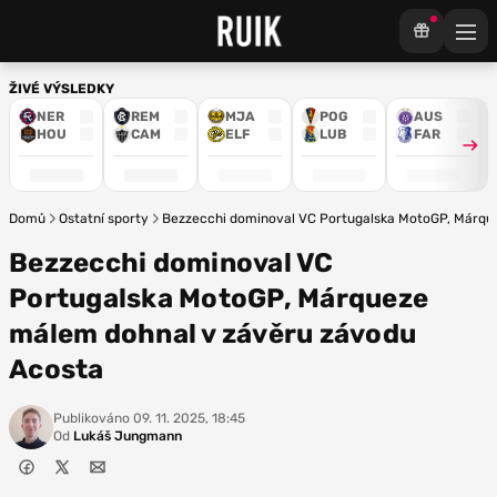
ŽIVÉ VÝSLEDKY
NER
REM
MJA
POG
AUS
HOU
CAM
ELF
LUB
FAR
Domů
Ostatní sporty
Bezzecchi dominoval VC Portugalska MotoGP, Márqu
Bezzecchi dominoval VC
Portugalska MotoGP, Márqueze
málem dohnal v závěru závodu
Acosta
Publikováno
09. 11. 2025, 18:45
Od
Lukáš Jungmann