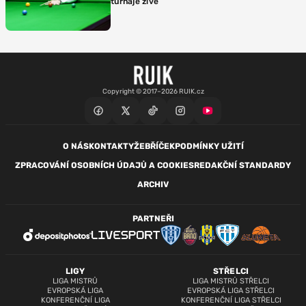
turnaje živě
Copyright © 2017–2026 RUIK.cz
O NÁS
KONTAKTY
ŽEBŘÍČEK
PODMÍNKY UŽITÍ
ZPRACOVÁNÍ OSOBNÍCH ÚDAJŮ A COOKIES
REDAKČNÍ STANDARDY
ARCHIV
PARTNEŘI
LIGY
STŘELCI
LIGA MISTRŮ
LIGA MISTRŮ STŘELCI
EVROPSKÁ LIGA
EVROPSKÁ LIGA STŘELCI
KONFERENČNÍ LIGA
KONFERENČNÍ LIGA STŘELCI