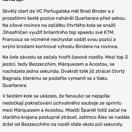
Skvělý start do VC Portugalska měl Brad Binder a z
prozatímní šesté pozice naháněl Quartarara před sebou.
Na cílové rovince na začátku čtvrtého kola se snažil
Jihoafričan využít brilantního top speedu své KTM.
Francouz se nicméně nechystal vzdát svou pozici a
svými brzdami kontroval výhodu Bindera na rovince.
Na čele závodu se začaly tvořit časové rozdíly. Mezi top 3
jezdci, tedy Bezzecchim, Márquezem a Acostou, se
nacházela jedna sekunda. Dvakrát tolik již ztrácel čtvrtý
Bagnaia, kterému se podařilo vymanit se z tlaku
Quartarara.
V šestém kole se ukázalo, že fanoušci se nejspíše
nedočkají pokračování úchvatného souboje ze sprintu
mezi Márquezem a Acostou. Mladší Španěl totiž začal na
staršího krajana postupně ztrácet, zatímco Álex se nadále
držel od Bezzecchiho na rozdíl stále okolo půl sekundy.