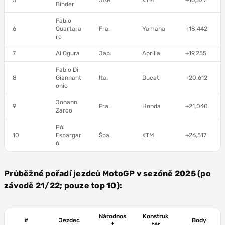
5
JAR
KTM
+16,327
Binder
Fabio
6
Quartara
Fra.
Yamaha
+18,442
ro
7
Ai Ogura
Jap.
Aprilia
+19,255
Fabio Di
8
Giannant
Ita.
Ducati
+20,612
onio
Johann
9
Fra.
Honda
+21,040
Zarco
Pól
10
Espargar
Špa.
KTM
+26,517
ó
Průběžné pořadí jezdců MotoGP v sezóně 2025 (po
závodě 21/22; pouze top 10):
Národnos
Konstruk
#
Jezdec
Body
t
tér