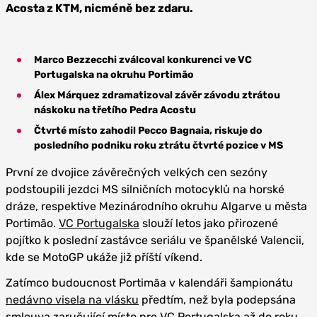
Acosta z KTM, nicméně bez zdaru.
Marco Bezzecchi zválcoval konkurenci ve VC
Portugalska na okruhu Portimão
Álex Márquez zdramatizoval závěr závodu ztrátou
náskoku na třetího Pedra Acostu
Čtvrté místo zahodil Pecco Bagnaia, riskuje do
posledního podniku roku ztrátu čtvrté pozice v MS
První ze dvojice závěrečných velkých cen sezóny
podstoupili jezdci MS silničních motocyklů na horské
dráze, respektive Mezinárodního okruhu Algarve u města
Portimão.
VC Portugalska
slouží letos jako přirozené
pojítko k poslední zastávce seriálu ve španělské Valencii,
kde se MotoGP ukáže již příští víkend.
Zatímco budoucnost Portimãa v kalendáři šampionátu
nedávno visela na vlásku
předtím, než byla podepsána
smlouva zaručující místo pro VC Portugalska až do roku