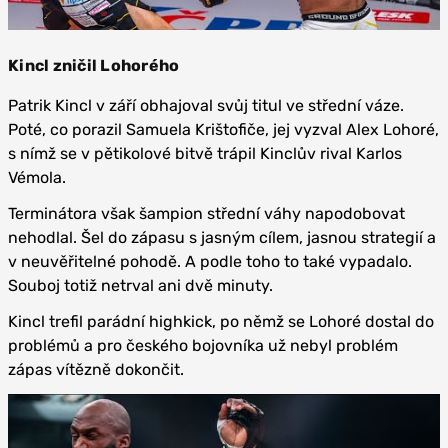
Kincl zničil Lohorého
Patrik Kincl v září obhajoval svůj titul ve střední váze.
Poté, co porazil Samuela Krištofiče, jej vyzval Alex Lohoré,
s nímž se v pětikolové bitvě trápil Kinclův rival Karlos
Vémola.
Terminátora však šampion střední váhy napodobovat
nehodlal. Šel do zápasu s jasným cílem, jasnou strategií a
v neuvěřitelné pohodě. A podle toho to také vypadalo.
Souboj totiž netrval ani dvě minuty.
Kincl trefil parádní highkick, po němž se Lohoré dostal do
problémů a pro českého bojovníka už nebyl problém
zápas vítězně dokončit.