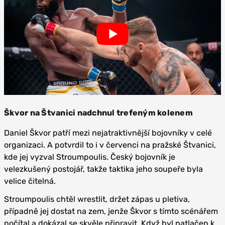
Škvor na Štvanici nadchnul trefeným kolenem
Daniel Škvor patří mezi nejatraktivnější bojovníky v celé
organizaci. A potvrdil to i v červenci na pražské Štvanici,
kde jej vyzval Stroumpoulis. Český bojovník je
velezkušený postojář, takže taktika jeho soupeře byla
velice čitelná.
Stroumpoulis chtěl wrestlit, držet zápas u pletiva,
případně jej dostat na zem, jenže Škvor s tímto scénářem
počítal a dokázal se skvěle připravit. Když byl natlačen k