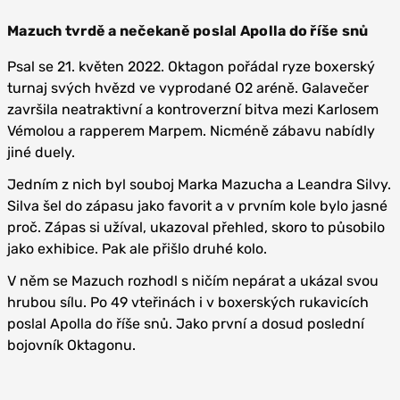
Mazuch tvrdě a nečekaně poslal Apolla do říše snů
Psal se 21. květen 2022. Oktagon pořádal ryze boxerský
turnaj svých hvězd ve vyprodané O2 aréně. Galavečer
završila neatraktivní a kontroverzní bitva mezi Karlosem
Vémolou a rapperem Marpem. Nicméně zábavu nabídly
jiné duely.
Jedním z nich byl souboj Marka Mazucha a Leandra Silvy.
Silva šel do zápasu jako favorit a v prvním kole bylo jasné
proč. Zápas si užíval, ukazoval přehled, skoro to působilo
jako exhibice. Pak ale přišlo druhé kolo.
V něm se Mazuch rozhodl s ničím nepárat a ukázal svou
hrubou sílu. Po 49 vteřinách i v boxerských rukavicích
poslal Apolla do říše snů. Jako první a dosud poslední
bojovník Oktagonu.