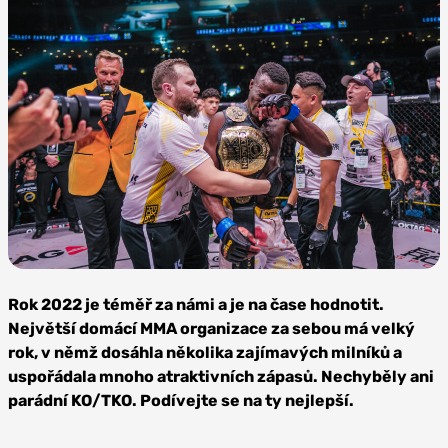
Zdroj:
Oktagon
Rok 2022 je téměř za námi a je na čase hodnotit.
MMA
Největší domácí MMA organizace za sebou má velký
rok, v němž dosáhla několika zajímavých milníků a
uspořádala mnoho atraktivních zápasů. Nechyběly ani
parádní KO/TKO. Podívejte se na ty nejlepší.