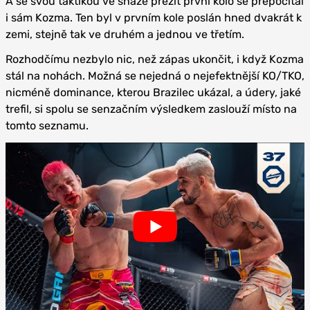
A se svou taktikou ve snaze přežít první kolo se přepočítal
i sám Kozma. Ten byl v prvním kole poslán hned dvakrát k
zemi, stejně tak ve druhém a jednou ve třetím.
Rozhodčímu nezbylo nic, než zápas ukončit, i když Kozma
stál na nohách. Možná se nejedná o nejefektnější KO/TKO,
nicméně dominance, kterou Brazilec ukázal, a údery, jaké
trefil, si spolu se senzačním výsledkem zaslouží místo na
tomto seznamu.