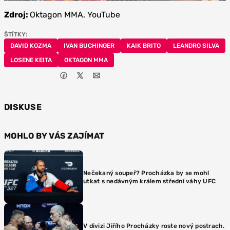
Zdroj:
Oktagon MMA, YouTube
ŠTÍTKY:
DAVID KOZMA
IVAN BUCHINGER
KAIK BRITO
LEANDRO SILVA
LOSENE KEITA
OKTAGON MMA
DISKUSE
MOHLO BY VÁS ZAJÍMAT
Nečekaný soupeř? Procházka by se mohl
utkat s nedávným králem střední váhy UFC
V divizi Jiřího Procházky roste nový postrach.