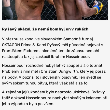
Ryšavý ukázal, že nemá bomby jen v rukách
V březnu se konal ve slovenském Šamoríně turnaj
OKTAGON Prime 5. Karol Ryšavý měl původně bojovat s
Františkem Fodorem, nicméně ten do zápasu nemohl
nastoupit a tak jej zaskočil Ibrahim Hosseinpour.
Hosseinpour rozhodně nebyl lehký soupeř a šlo to znát.
Problémy s ním měl i Christian Jungwirth, který jej porazil
na body. A poznal to i slovenský bojovník. Ten svedl se
svým sokem tuhou bitvu, která však stála za to.
A zejména její ukončení bylo naprosto ukázkové. Ryšavý
totiž dokázal Hosseinpoura nachytat skvělým kolenem při
jeho výpadu a bylo po všem.