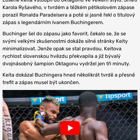
Karola Ryšavého, v tvrdém a těžkém pětikolovém zápase
porazil Ronalda Paradeisera a poté si jasně řekl o titulový
zápas s legendárním Ivanem Buchingerem.
Buchinger šel do zápasu jako favorit, čekalo se, že se
svými velkými zkušenostmi dokáže silné stránky Keity
minimalizovat. Jenže opak se stal pravdou. Keitova
rychlost slovenskou hvězdu překvapila a již bývalý
dvojnásobný šampion Oktagonu vydržel jen tři minuty.
Keita dokázal Buchingera hned několikrát tvrdě a přesně
trefit a zápas musel být ukončen.