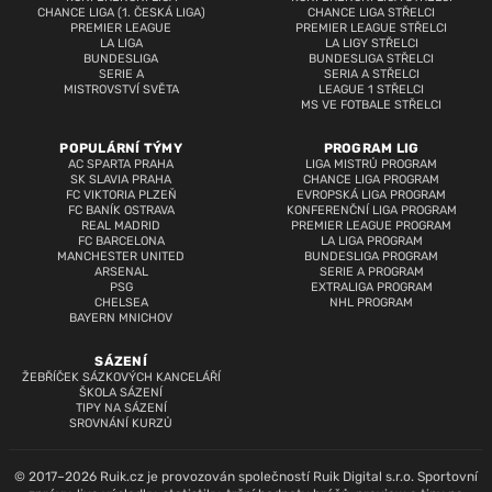
CHANCE LIGA (1. ČESKÁ LIGA)
CHANCE LIGA STŘELCI
PREMIER LEAGUE
PREMIER LEAGUE STŘELCI
LA LIGA
LA LIGY STŘELCI
BUNDESLIGA
BUNDESLIGA STŘELCI
SERIE A
SERIA A STŘELCI
MISTROVSTVÍ SVĚTA
LEAGUE 1 STŘELCI
MS VE FOTBALE STŘELCI
POPULÁRNÍ TÝMY
PROGRAM LIG
AC SPARTA PRAHA
LIGA MISTRŮ PROGRAM
SK SLAVIA PRAHA
CHANCE LIGA PROGRAM
FC VIKTORIA PLZEŇ
EVROPSKÁ LIGA PROGRAM
FC BANÍK OSTRAVA
KONFERENČNÍ LIGA PROGRAM
REAL MADRID
PREMIER LEAGUE PROGRAM
FC BARCELONA
LA LIGA PROGRAM
MANCHESTER UNITED
BUNDESLIGA PROGRAM
ARSENAL
SERIE A PROGRAM
PSG
EXTRALIGA PROGRAM
CHELSEA
NHL PROGRAM
BAYERN MNICHOV
SÁZENÍ
ŽEBŘÍČEK SÁZKOVÝCH KANCELÁŘÍ
ŠKOLA SÁZENÍ
TIPY NA SÁZENÍ
SROVNÁNÍ KURZŮ
© 2017–2026 Ruik.cz je provozován společností Ruik Digital s.r.o. Sportovní