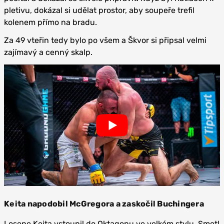
pletivu, dokázal si udělat prostor, aby soupeře trefil
kolenem přímo na bradu.
Za 49 vteřin tedy bylo po všem a Škvor si připsal velmi
zajímavý a cenný skalp.
Keita napodobil McGregora a zaskočil Buchingera
Losene Keita vstoupil do Oktagonu ve velkém stylu. Smetl