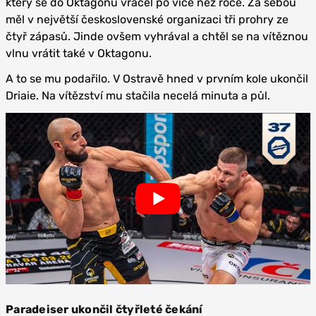
který se do Oktagonu vracel po více než roce. Za sebou
měl v největší československé organizaci tři prohry ze
čtyř zápasů. Jinde ovšem vyhrával a chtěl se na vítěznou
vlnu vrátit také v Oktagonu.
A to se mu podařilo. V Ostravě hned v prvním kole ukončil
Driaie. Na vítězství mu stačila necelá minuta a půl.
Paradeiser ukončil čtyřleté čekání