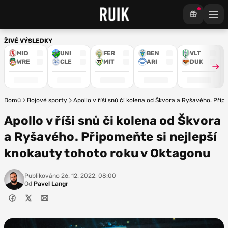
ŽIVÉ VÝSLEDKY
MID
UNI
FER
BEN
VLT
WRE
CLE
MIT
ARI
DUK
Domů
Bojové sporty
Apollo v říši snů či kolena od Škvora a Ryšavého. Při
Apollo v říši snů či kolena od Škvora
a Ryšavého. Připomeňte si nejlepší
knokauty tohoto roku v Oktagonu
Publikováno
26. 12. 2022, 08:00
Od
Pavel Langr