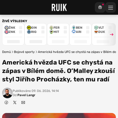
ŽIVÉ VÝSLEDKY
ŽNK
GIN
FER
BEN
VLT
ZNK
RIG
MIT
ARI
DUK
Domů
Bojové sporty
Americká hvězda UFC se chystá na zápas v Bílém domě.
Americká hvězda UFC se chystá na
zápas v Bílém domě. O’Malley zkouší
styl Jiřího Procházky, ten mu radí
Publikováno
09. 06. 2026, 14:14
Od
Pavel Langr