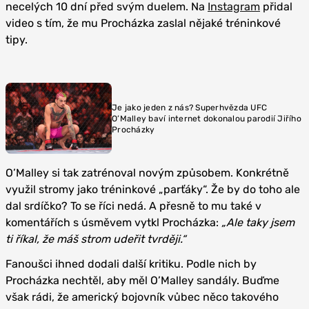
necelých 10 dní před svým duelem. Na
Instagram
přidal
video s tím, že mu Procházka zaslal nějaké tréninkové
tipy.
Je jako jeden z nás? Superhvězda UFC
O’Malley baví internet dokonalou parodií Jiřího
Procházky
O’Malley si tak zatrénoval novým způsobem. Konkrétně
využil stromy jako tréninkové „parťáky“. Že by do toho ale
dal srdíčko? To se říci nedá. A přesně to mu také v
komentářích s úsměvem vytkl Procházka:
„Ale taky jsem
ti říkal, že máš strom udeřit tvrději.“
Fanoušci ihned dodali další kritiku. Podle nich by
Procházka nechtěl, aby měl O’Malley sandály. Buďme
však rádi, že americký bojovník vůbec něco takového