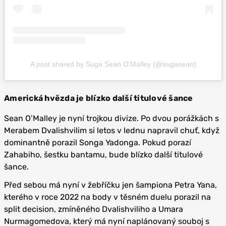
A post shared by Suga Sean O'Malley (@sugasean)
Americká hvězda je blízko další titulové šance
Sean O’Malley je nyní trojkou divize. Po dvou porážkách s
Merabem Dvalishvilim si letos v lednu napravil chuť, když
dominantně porazil Songa Yadonga. Pokud porazí
Zahabiho, šestku bantamu, bude blízko další titulové
šance.
Před sebou má nyní v žebříčku jen šampiona Petra Yana,
kterého v roce 2022 na body v těsném duelu porazil na
split decision, zmíněného Dvalishviliho a Umara
Nurmagomedova, který má nyní naplánovaný souboj s