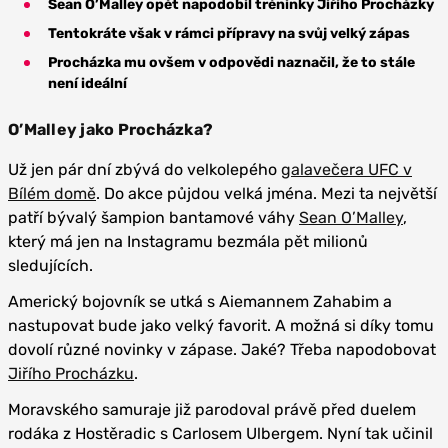
Sean O’Malley opět napodobil tréninky Jiřího Procházky
Tentokráte však v rámci přípravy na svůj velký zápas
Procházka mu ovšem v odpovědi naznačil, že to stále
není ideální
O’Malley jako Procházka?
Už jen pár dní zbývá do velkolepého
galavečera UFC v
Bílém domě
. Do akce půjdou velká jména. Mezi ta největší
patří bývalý šampion bantamové váhy
Sean O’Malley
,
který má jen na Instagramu bezmála pět milionů
sledujících.
Americký bojovník se utká s Aiemannem Zahabim a
nastupovat bude jako velký favorit. A možná si díky tomu
dovolí různé novinky v zápase. Jaké? Třeba napodobovat
Jiřího Procházku
.
Moravského samuraje již parodoval právě před duelem
rodáka z Hostěradic s Carlosem Ulbergem. Nyní tak učinil