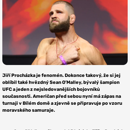
Foto: Se souhlasem
Jiřího Procházky
Jiří Procházka je fenomén. Dokonce takový, že si jej
oblíbil také hvězdný Sean O’Malley, bývalý šampion
UFC a jeden z nejsledovanějších bojovníků
současnosti. Američan před sebou nyní má zápas na
turnaji v Bílém domě a zjevně se připravuje po vzoru
moravského samuraje.