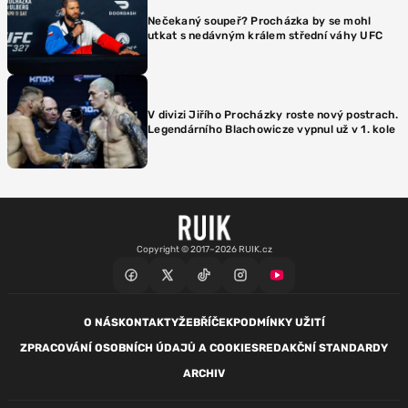
Nečekaný soupeř? Procházka by se mohl
utkat s nedávným králem střední váhy UFC
V divizi Jiřího Procházky roste nový postrach.
Legendárního Blachowicze vypnul už v 1. kole
Copyright © 2017–2026 RUIK.cz
O NÁS
KONTAKTY
ŽEBŘÍČEK
PODMÍNKY UŽITÍ
ZPRACOVÁNÍ OSOBNÍCH ÚDAJŮ A COOKIES
REDAKČNÍ STANDARDY
ARCHIV