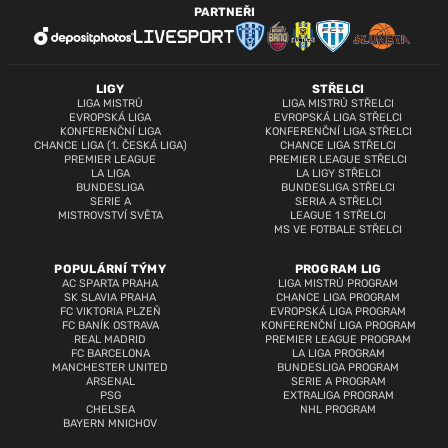
PARTNEŘI
LIGY
STŘELCI
LIGA MISTRŮ
LIGA MISTRŮ STŘELCI
EVROPSKÁ LIGA
EVROPSKÁ LIGA STŘELCI
KONFERENČNÍ LIGA
KONFERENČNÍ LIGA STŘELCI
CHANCE LIGA (1. ČESKÁ LIGA)
CHANCE LIGA STŘELCI
PREMIER LEAGUE
PREMIER LEAGUE STŘELCI
LA LIGA
LA LIGY STŘELCI
BUNDESLIGA
BUNDESLIGA STŘELCI
SERIE A
SERIA A STŘELCI
MISTROVSTVÍ SVĚTA
LEAGUE 1 STŘELCI
MS VE FOTBALE STŘELCI
POPULÁRNÍ TÝMY
PROGRAM LIG
AC SPARTA PRAHA
LIGA MISTRŮ PROGRAM
SK SLAVIA PRAHA
CHANCE LIGA PROGRAM
FC VIKTORIA PLZEŇ
EVROPSKÁ LIGA PROGRAM
FC BANÍK OSTRAVA
KONFERENČNÍ LIGA PROGRAM
REAL MADRID
PREMIER LEAGUE PROGRAM
FC BARCELONA
LA LIGA PROGRAM
MANCHESTER UNITED
BUNDESLIGA PROGRAM
ARSENAL
SERIE A PROGRAM
PSG
EXTRALIGA PROGRAM
CHELSEA
NHL PROGRAM
BAYERN MNICHOV