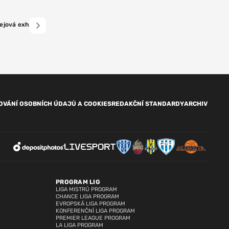
ejová exhibice v Moskvě: Ruské hvězdy přestřílely výběr USA 10:6
Panarin 
OVÁNÍ OSOBNÍCH ÚDAJŮ A COOKIES
REDAKČNÍ STANDARDY
ARCHIV
PROGRAM LIG
LIGA MISTRŮ PROGRAM
CHANCE LIGA PROGRAM
EVROPSKÁ LIGA PROGRAM
KONFERENČNÍ LIGA PROGRAM
PREMIER LEAGUE PROGRAM
LA LIGA PROGRAM