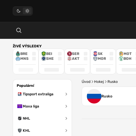
ŽIVÉ VÝSLEDKY
BRE
BEI
SER
SK
MOT
MNS
SHE
AKT
MOR
BOH
Úvod
Hokej
Rusko
Populární
Tipsport extraliga
Rusko
Maxa liga
NHL
KHL