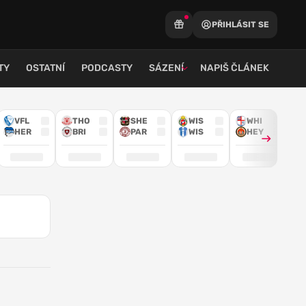
PŘIHLÁSIT SE
TY
OSTATNÍ
PODCASTY
SÁZENÍ
NAPIŠ ČLÁNEK
VFL
THO
SHE
WIS
WHI
HER
BRI
PAR
WIS
HEY