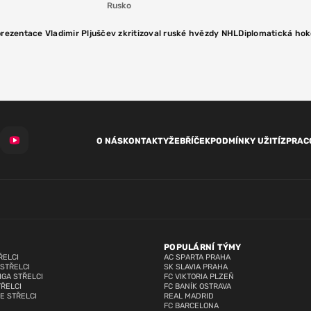
Rusko
rezentace Vladimir Pljuščev zkritizoval ruské hvězdy NHL
Diplomatická hok
O NÁS
KONTAKTY
ŽEBŘÍČEK
PODMÍNKY UŽITÍ
ZPRAC
POPULÁRNÍ TÝMY
ŘELCI
AC SPARTA PRAHA
 STŘELCI
SK SLAVIA PRAHA
IGA STŘELCI
FC VIKTORIA PLZEŇ
TŘELCI
FC BANÍK OSTRAVA
E STŘELCI
REAL MADRID
FC BARCELONA