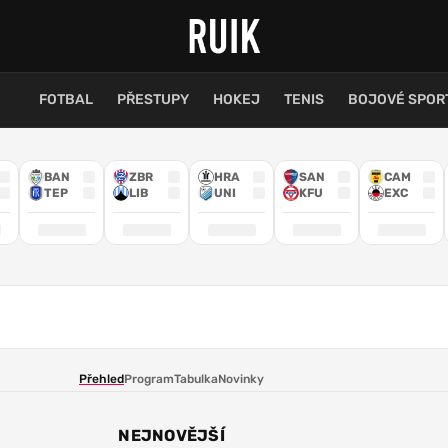
FOTBAL
PŘESTUPY
HOKEJ
TENIS
BOJOVÉ SPOR
BAN
ZBR
HRA
SAN
CAM
TEP
LIB
UNI
KFU
EXC
Přehled
Program
Tabulka
Novinky
NEJNOVĚJŠÍ