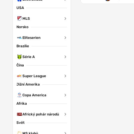
USA
MLS
Norsko
Eliteserien
Brazílie
Série A
Čína
Super League
Jižní Amerika
Copa America
Afrika
Africký pohár národů
Svět
MS klubů