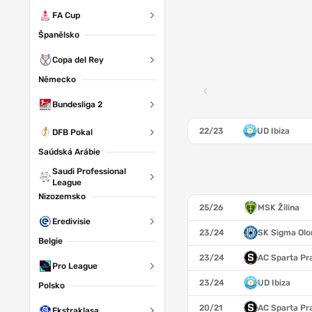
FA Cup
Španělsko
Copa del Rey
Německo
Bundesliga 2
22/23
UD Ibiza
DFB Pokal
Saúdská Arábie
Saudi Professional
League
Nizozemsko
25/26
MSK Žilina
Eredivisie
23/24
SK Sigma Ol
Belgie
23/24
AC Sparta Pr
Pro League
23/24
UD Ibiza
Polsko
20/21
AC Sparta Pr
Ekstraklasa