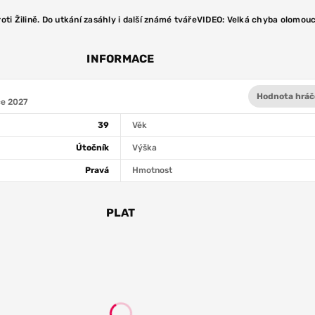
oti Žilině. Do utkání zasáhly i další známé tváře
VIDEO: Velká chyba olomouck
INFORMACE
Hodnota hráč
ce 2027
39
Věk
Útočník
Výška
Pravá
Hmotnost
PLAT