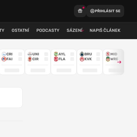
PŘIHLÁSIT SE
TY
OSTATNÍ
PODCASTY
SÁZENÍ
NAPIŠ ČLÁNEK
CRI
UNI
AYL
BRU
MID
FAI
CIR
FLA
KVK
WRE