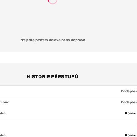
Přejeďte prstem doleva nebo doprava
HISTORIE PŘESTUPŮ
Podepsán
omouc
Podepsán
aha
Konec 
aha
Konec 