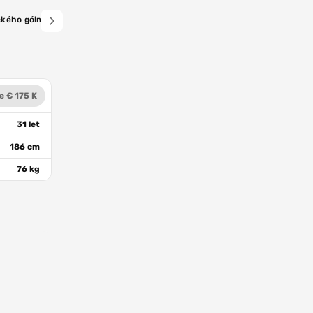
ého gólmana! Digaňa daroval Jablonci vedoucí gól, Sigma díky Julišovi odj
e € 175 K
31 let
186 cm
76 kg