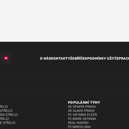
O NÁS
KONTAKTY
ŽEBŘÍČEK
PODMÍNKY UŽITÍ
ZPRAC
POPULÁRNÍ TÝMY
ŘELCI
AC SPARTA PRAHA
 STŘELCI
SK SLAVIA PRAHA
IGA STŘELCI
FC VIKTORIA PLZEŇ
TŘELCI
FC BANÍK OSTRAVA
E STŘELCI
REAL MADRID
FC BARCELONA