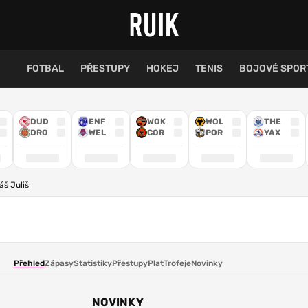
FOTBAL
PŘESTUPY
HOKEJ
TENIS
BOJOVÉ SPOR
DUD
ENF
WOK
WOL
THE
DRO
WEL
COR
POR
YAX
áš Juliš
Přehled
Zápasy
Statistiky
Přestupy
Plat
Trofeje
Novinky
NOVINKY