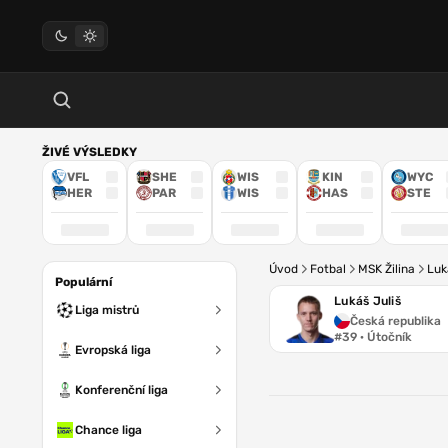
ŽIVÉ VÝSLEDKY
VFL
SHE
WIS
KIN
WYC
HER
PAR
WIS
HAS
STE
Úvod
Fotbal
MSK Žilina
Luk
Populární
Lukáš Juliš
Liga mistrů
Česká republika
#39 · Útočník
Evropská liga
Konferenční liga
Chance liga