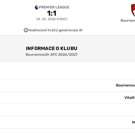
PREMIER LEAGUE
6.7
6.2
6.5
7.5
1
:
1
A. Smith
J. Hill
M. Senesi
A. Truffert
24. 05. 2026
KONEC
Bourne
6.9
6.5
Hodnocení hráčů generovala AI
1-4-2-3-1
A. Tóth
T. Adams
6.3
6.7
8.2
INFORMACE O KLUBU
Rayan
E. Kroupi
M. Tavernier
Bournemouth AFC 2026/2027
6.3
Evanilson
Bournemou
Vitali
M