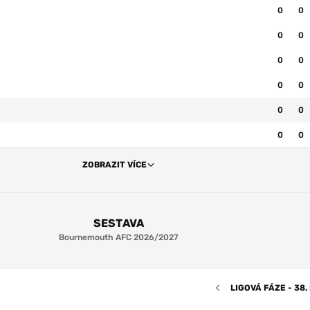
0
0
0
0
0
0
0
0
0
0
0
0
ZOBRAZIT VÍCE
SESTAVA
Bournemouth AFC 2026/2027
LIGOVÁ FÁZE - 38.
7.0
D. Petrović