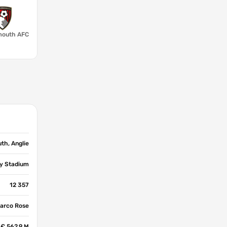
mouth AFC
th, Anglie
ty Stadium
12 357
arco Rose
€ 562,9 M