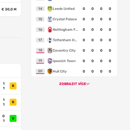
14
Leeds United
0
0
0
0
€ 30,0 M
15
Crystal Palace
0
0
0
0
16
Nottingham Forest
0
0
0
0
17
Tottenham Hotspur
0
0
0
0
18
Coventry City
0
0
0
0
19
Ipswich Town
0
0
0
0
20
Hull City
0
0
0
0
1
ZOBRAZIT VÍCE
R
1
1
R
1
0
V
1