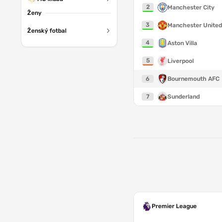
2
Manchester City
Ženy
3
Manchester United
Ženský fotbal
4
Aston Villa
5
Liverpool
6
Bournemouth AFC
7
Sunderland
Premier League