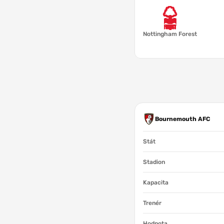
Nottingham Forest
Bournemouth AFC
Stát
Stadion
Kapacita
Trenér
Hodnota