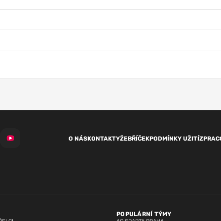
O NÁS
KONTAKTY
ŽEBŘÍČEK
PODMÍNKY UŽITÍ
ZPRAC
POPULÁRNÍ TÝMY