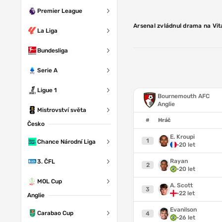
Premier League
Arsenal zvládnul drama na Vita
La Liga
Bundesliga
Serie A
Ligue 1
Bournemouth AFC
Anglie
Mistrovství světa
#
Hráč
Česko
E. Kroupi
1
Chance Národní Liga
·
20 let
Rayan
3. ČFL
2
·
20 let
MOL Cup
A. Scott
3
·
22 let
Anglie
Evanilson
Carabao Cup
4
·
26 let