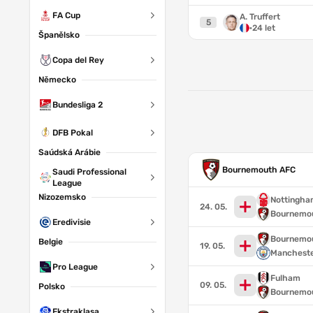
FA Cup
A. Truffert
5
·
24 let
Španělsko
Copa del Rey
Německo
Bundesliga 2
DFB Pokal
Saúdská Arábie
Bournemouth AFC
Saudi Professional
League
Nizozemsko
Nottingha
24. 05.
Bournemo
Eredivisie
Bournemo
Belgie
19. 05.
Mancheste
Pro League
Fulham
09. 05.
Polsko
Bournemo
Ekstraklasa