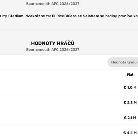
Bournemouth AFC 2026/2027
lity Stadium, dvakrát se trefil Rice
Chiesa se Salahem se hrdiny prvního ko
HODNOTY HRÁČŮ
Bournemouth AFC 2026/2027
Hodnota týmu 
Plat
€ 1,0 M
€ 2,3 M
€ 2,1 M
€ 4,4 M