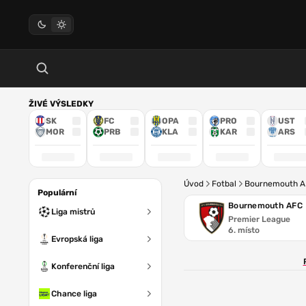
ŽIVÉ VÝSLEDKY
SK
FC
OPA
PRO
UST
MOR
PRB
KLA
KAR
ARS
Úvod
Fotbal
Bournemouth 
Populární
Bournemouth AFC
Liga mistrů
Premier League
6. místo
Evropská liga
Konferenční liga
Chance liga