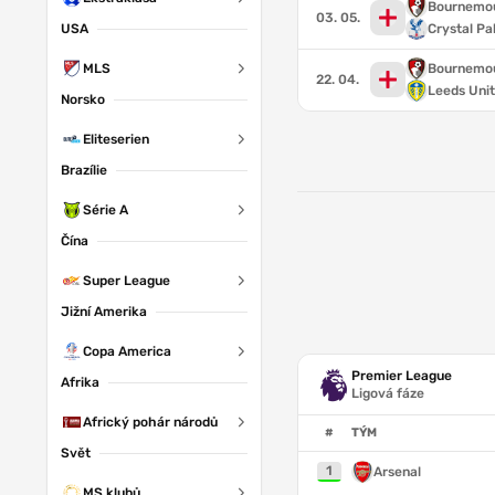
Bournemo
03. 05.
USA
Crystal Pa
MLS
Bournemo
22. 04.
Leeds Uni
Norsko
Eliteserien
Brazílie
Série A
Čína
Super League
Jižní Amerika
Copa America
Premier League
Afrika
Ligová fáze
Africký pohár národů
#
TÝM
Svět
1
Arsenal
MS klubů