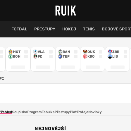
FOTBAL
PŘESTUPY
HOKEJ
TENIS
BOJOVÉ SPOR
MOT
VLA
BAN
DUK
ZBR
BOH
FK
TEP
KRO
LIB
AFC
Přehled
Soupiska
Program
Tabulka
Přestupy
Plat
Trofeje
Novinky
NEJNOVĚJŠÍ