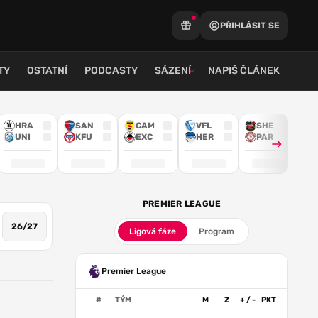
PŘIHLÁSIT SE
TY
OSTATNÍ
PODCASTY
SÁZENÍ
NAPIŠ ČLÁNEK
HRA
SAN
CAM
VFL
SHE
UNI
KFU
EXC
HER
PAR
PREMIER LEAGUE
26/27
Ligová fáze
Program
Premier League
#
TÝM
M
Z
+ / -
PKT