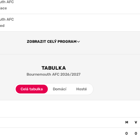
uth AFC
lace
uth AFC
ted
ZOBRAZIT CELÝ PROGRAM
TABULKA
Bournemouth AFC 2026/2027
Celá tabulka
Domácí
Hosté
M
V
0
0