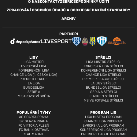
O NÁS
KONTAKTY
ŽEBŘÍČEK
PODMÍNKY UŽITÍ
ZPRACOVÁNÍ OSOBNÍCH ÚDAJŮ A COOKIES
REDAKČNÍ STANDARDY
ARCHIV
PARTNEŘI
LIGY
STŘELCI
LIGA MISTRŮ
LIGA MISTRŮ STŘELCI
EVROPSKÁ LIGA
EVROPSKÁ LIGA STŘELCI
KONFERENČNÍ LIGA
KONFERENČNÍ LIGA STŘELCI
CHANCE LIGA (1. ČESKÁ LIGA)
CHANCE LIGA STŘELCI
PREMIER LEAGUE
PREMIER LEAGUE STŘELCI
LA LIGA
LA LIGY STŘELCI
BUNDESLIGA
BUNDESLIGA STŘELCI
SERIE A
SERIA A STŘELCI
MISTROVSTVÍ SVĚTA
LEAGUE 1 STŘELCI
MS VE FOTBALE STŘELCI
POPULÁRNÍ TÝMY
PROGRAM LIG
AC SPARTA PRAHA
LIGA MISTRŮ PROGRAM
SK SLAVIA PRAHA
CHANCE LIGA PROGRAM
FC VIKTORIA PLZEŇ
EVROPSKÁ LIGA PROGRAM
FC BANÍK OSTRAVA
KONFERENČNÍ LIGA PROGRAM
REAL MADRID
PREMIER LEAGUE PROGRAM