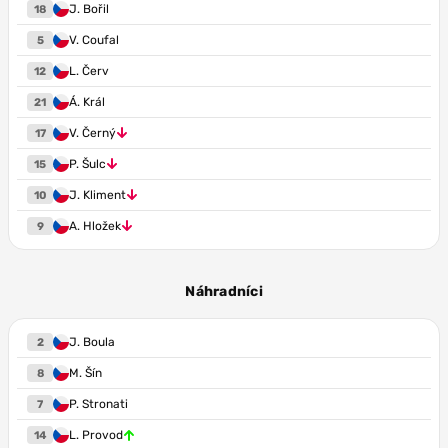
J. Bořil
18
V. Coufal
5
L. Červ
12
Á. Král
21
V. Černý
17
P. Šulc
15
J. Kliment
10
A. Hložek
9
Náhradníci
J. Boula
2
M. Šín
8
P. Stronati
7
L. Provod
14