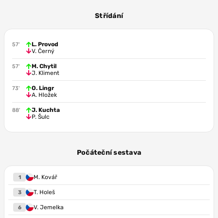
P. Šulc
Á. Král
L. Červ
Střídání
6.7
6.3
8.2
V. Černý
J. Kliment
A. Hložek
L. Provod
57'
V. Černý
M. Chytil
57'
J. Kliment
O. Lingr
73'
A. Hložek
J. Kuchta
88'
P. Šulc
Počáteční sestava
M. Kovář
1
T. Holeš
3
V. Jemelka
6