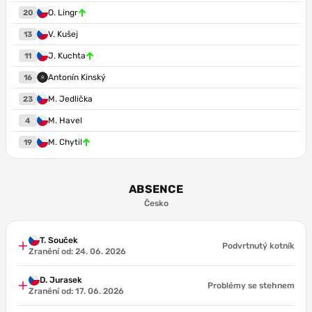
O. Lingr
20
V. Kušej
13
J. Kuchta
11
Antonín Kinský
16
M. Jedlička
23
M. Havel
4
M. Chytil
19
ABSENCE
Česko
T. Souček
Podvrtnutý kotník
Zranění od: 24. 06. 2026
D. Jurasek
Problémy se stehnem
Zranění od: 17. 06. 2026