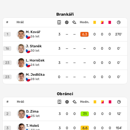
Brankáři
#
Hráč
Hodn.
M. Kovář
1
3
—
—
6,3
0
0
0
270'
€
26 let
J. Staněk
16
3
—
—
—
0
0
0
0'
30 let
L. Horníček
23
3
—
—
—
0
0
0
0'
€
24 let
M. Jedlička
23
0
—
—
—
0
0
0
0'
28 let
Obránci
#
Hráč
Hodn.
D. Zima
2
3
0
0
7,1
0
0
0
12'
€
25 let
T. Holeš
3
3
0
0
6,6
0
0
0
154'