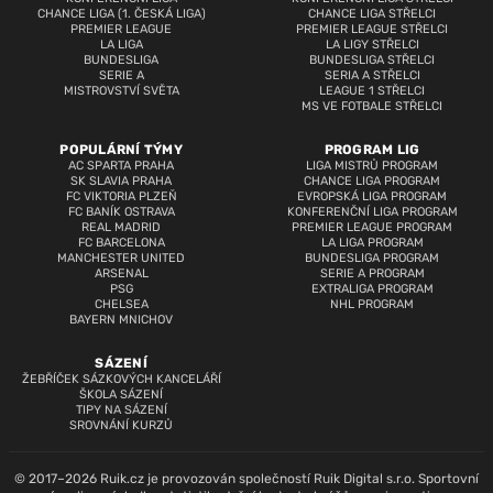
CHANCE LIGA (1. ČESKÁ LIGA)
CHANCE LIGA STŘELCI
PREMIER LEAGUE
PREMIER LEAGUE STŘELCI
LA LIGA
LA LIGY STŘELCI
BUNDESLIGA
BUNDESLIGA STŘELCI
SERIE A
SERIA A STŘELCI
MISTROVSTVÍ SVĚTA
LEAGUE 1 STŘELCI
MS VE FOTBALE STŘELCI
POPULÁRNÍ TÝMY
PROGRAM LIG
AC SPARTA PRAHA
LIGA MISTRŮ PROGRAM
SK SLAVIA PRAHA
CHANCE LIGA PROGRAM
FC VIKTORIA PLZEŇ
EVROPSKÁ LIGA PROGRAM
FC BANÍK OSTRAVA
KONFERENČNÍ LIGA PROGRAM
REAL MADRID
PREMIER LEAGUE PROGRAM
FC BARCELONA
LA LIGA PROGRAM
MANCHESTER UNITED
BUNDESLIGA PROGRAM
ARSENAL
SERIE A PROGRAM
PSG
EXTRALIGA PROGRAM
CHELSEA
NHL PROGRAM
BAYERN MNICHOV
SÁZENÍ
ŽEBŘÍČEK SÁZKOVÝCH KANCELÁŘÍ
ŠKOLA SÁZENÍ
TIPY NA SÁZENÍ
SROVNÁNÍ KURZŮ
© 2017–2026 Ruik.cz je provozován společností Ruik Digital s.r.o. Sportovní