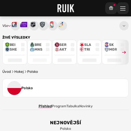
Vše
Tipsport extraliga
Maxa liga
NHL
KHL
Mistrovství světa
Euro Hockey Tour
ŽIVÉ VÝSLEDKY
BEI
BRE
SER
SLA
SK
SHE
MNS
AKT
TRI
MOR
Úvod
Hokej
Polsko
Polsko
Přehled
Program
Tabulka
Novinky
NEJNOVĚJŠÍ
Polsko