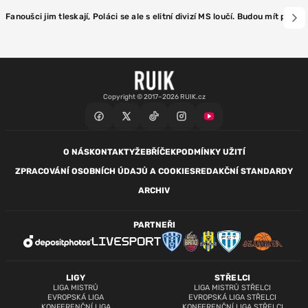
Fanoušci jim tleskají, Poláci se ale s elitní divizí MS loučí. Budou mít přip
Copyright © 2017–2026 RUIK.cz
O NÁS
KONTAKTY
ŽEBŘÍČEK
PODMÍNKY UŽITÍ
ZPRACOVÁNÍ OSOBNÍCH ÚDAJŮ A COOKIES
REDAKČNÍ STANDARDY
ARCHIV
PARTNEŘI
LIGY
STŘELCI
LIGA MISTRŮ
LIGA MISTRŮ STŘELCI
EVROPSKÁ LIGA
EVROPSKÁ LIGA STŘELCI
KONFERENČNÍ LIGA
KONFERENČNÍ LIGA STŘELCI