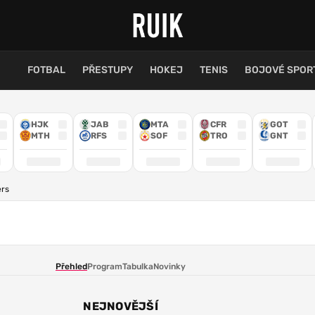
FOTBAL
PŘESTUPY
HOKEJ
TENIS
BOJOVÉ SPOR
HJK
JAB
MTA
CFR
GOT
MTH
RFS
SOF
TRO
GNT
ers
Přehled
Program
Tabulka
Novinky
NEJNOVĚJŠÍ