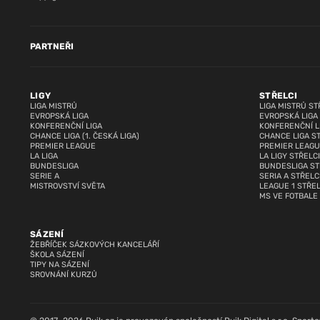
PARTNEŘI
LIGY
STŘELCI
LIGA MISTRŮ
LIGA MISTRŮ ST
EVROPSKÁ LIGA
EVROPSKÁ LIGA
KONFERENČNÍ LIGA
KONFERENČNÍ L
CHANCE LIGA (1. ČESKÁ LIGA)
CHANCE LIGA S
PREMIER LEAGUE
PREMIER LEAGU
LA LIGA
LA LIGY STŘELCI
BUNDESLIGA
BUNDESLIGA ST
SERIE A
SERIA A STŘELC
MISTROVSTVÍ SVĚTA
LEAGUE 1 STŘEL
MS VE FOTBALE
SÁZENÍ
ŽEBŘÍČEK SÁZKOVÝCH KANCELÁŘÍ
ŠKOLA SÁZENÍ
TIPY NA SÁZENÍ
SROVNÁNÍ KURZŮ