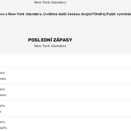
New York Islanders
u s New York Islanders. Uvidíme další českou dvojici?
Ondřej Palát vyměně
POSLEDNÍ ZÁPASY
New York Islanders
ers
anes
ers
iens
ers
s
ers
eafs