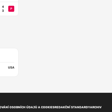
4
P
3
USA
OVÁNÍ OSOBNÍCH ÚDAJŮ A COOKIES
REDAKČNÍ STANDARDY
ARCHIV