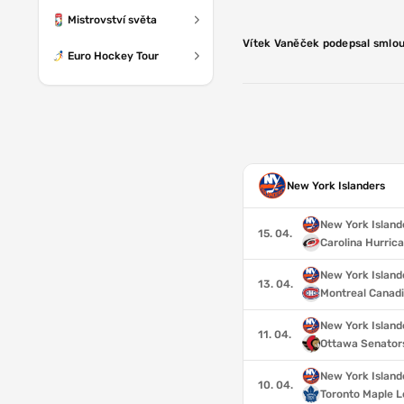
Mistrovství světa
Vítek Vaněček podepsal smlouv
Euro Hockey Tour
New York Islanders
New York Island
15. 04.
Carolina Hurric
New York Island
13. 04.
Montreal Canad
New York Island
11. 04.
Ottawa Senator
New York Island
10. 04.
Toronto Maple L