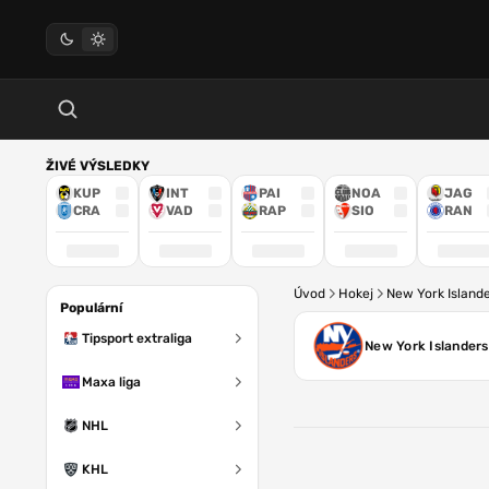
ŽIVÉ VÝSLEDKY
KUP
INT
PAI
NOA
JAG
CRA
VAD
RAP
SIO
RAN
Úvod
Hokej
New York Island
Populární
Tipsport extraliga
New York Islanders
Maxa liga
NHL
KHL