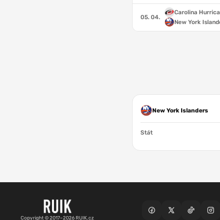
Carolina Hurric
05. 04.
New York Island
New York Islanders
Stát
Copyright © 2017–2026 RUIK.cz