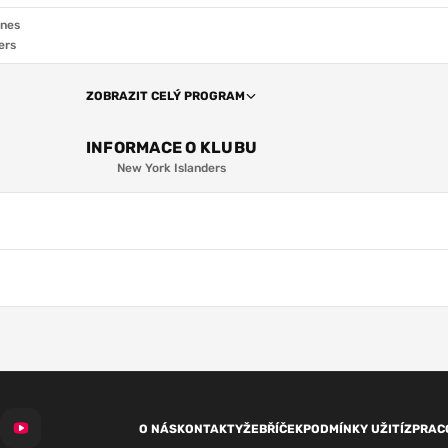
anes
ers
ZOBRAZIT CELÝ PROGRAM
INFORMACE O KLUBU
New York Islanders
O NÁS
KONTAKTY
ŽEBŘÍČEK
PODMÍNKY UŽITÍ
ZPRAC