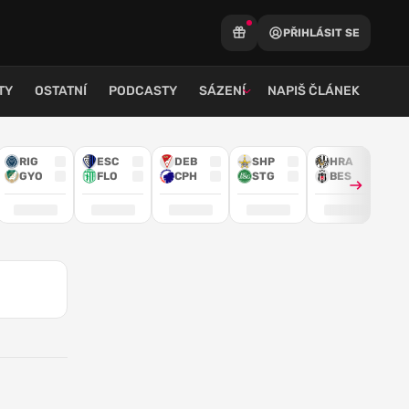
PŘIHLÁSIT SE
TY
OSTATNÍ
PODCASTY
SÁZENÍ
NAPIŠ ČLÁNEK
RIG
ESC
DEB
SHP
HRA
GYO
FLO
CPH
STG
BES