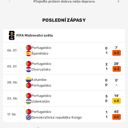
Přejeďte prstem doleva nebo doprava
POSLEDNÍ ZÁPASY
FIFA Mistrovství světa
Portugalsko
7'
0
06. 07.
1
6.0
Španělsko
Portugalsko
28'
2
03. 07.
1
6.3
Chorvatsko
Kolumbie
0
0'
28. 06.
0
-
Portugalsko
Portugalsko
14'
5
23. 06.
0
6.8
Uzbekistán
Portugalsko
45'
1
17. 06.
1
6.0
Demokratická republika Kongo