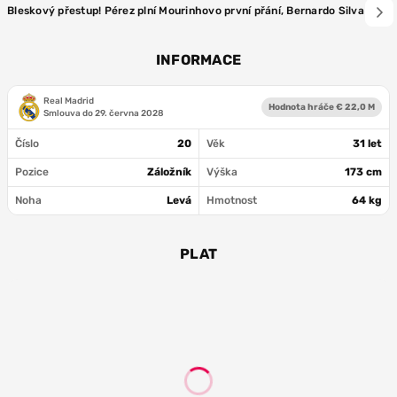
Bleskový přestup! Pérez plní Mourinhovo první přání, Bernardo Silva je na
INFORMACE
Real Madrid
Hodnota hráče € 22,0 M
Smlouva do
29. června 2028
Číslo
20
Věk
31 let
Pozice
Záložník
Výška
173 cm
Noha
Levá
Hmotnost
64 kg
PLAT