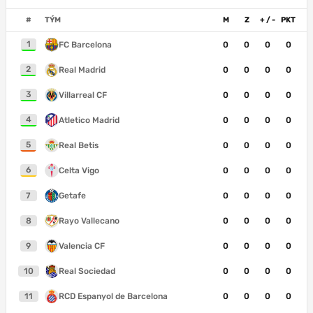
#
TÝM
M
Z
+ / -
PKT
1
FC Barcelona
0
0
0
0
2
Real Madrid
0
0
0
0
3
Villarreal CF
0
0
0
0
4
Atletico Madrid
0
0
0
0
5
Real Betis
0
0
0
0
6
Celta Vigo
0
0
0
0
7
Getafe
0
0
0
0
8
Rayo Vallecano
0
0
0
0
9
Valencia CF
0
0
0
0
10
Real Sociedad
0
0
0
0
11
RCD Espanyol de Barcelona
0
0
0
0