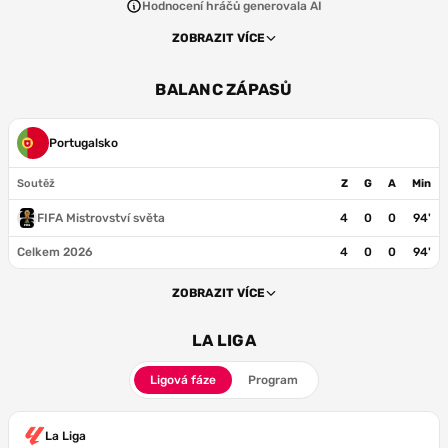
Hodnocení hráčů generovala AI
ZOBRAZIT VÍCE
BALANC ZÁPASŮ
Portugalsko
Soutěž
Z
G
A
Min
FIFA Mistrovství světa
4
0
0
94'
Celkem 2026
4
0
0
94'
ZOBRAZIT VÍCE
LA LIGA
Ligová fáze
Program
La Liga