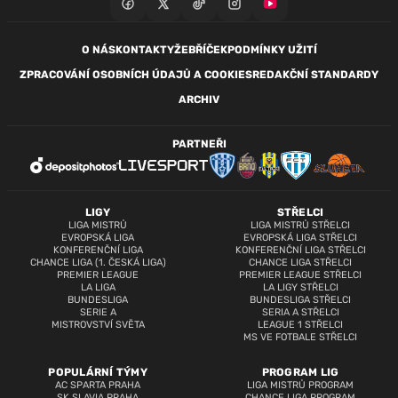
O NÁS
KONTAKTY
ŽEBŘÍČEK
PODMÍNKY UŽITÍ
ZPRACOVÁNÍ OSOBNÍCH ÚDAJŮ A COOKIES
REDAKČNÍ STANDARDY
ARCHIV
PARTNEŘI
LIGY
STŘELCI
LIGA MISTRŮ
LIGA MISTRŮ STŘELCI
EVROPSKÁ LIGA
EVROPSKÁ LIGA STŘELCI
KONFERENČNÍ LIGA
KONFERENČNÍ LIGA STŘELCI
CHANCE LIGA (1. ČESKÁ LIGA)
CHANCE LIGA STŘELCI
PREMIER LEAGUE
PREMIER LEAGUE STŘELCI
LA LIGA
LA LIGY STŘELCI
BUNDESLIGA
BUNDESLIGA STŘELCI
SERIE A
SERIA A STŘELCI
MISTROVSTVÍ SVĚTA
LEAGUE 1 STŘELCI
MS VE FOTBALE STŘELCI
POPULÁRNÍ TÝMY
PROGRAM LIG
AC SPARTA PRAHA
LIGA MISTRŮ PROGRAM
SK SLAVIA PRAHA
CHANCE LIGA PROGRAM