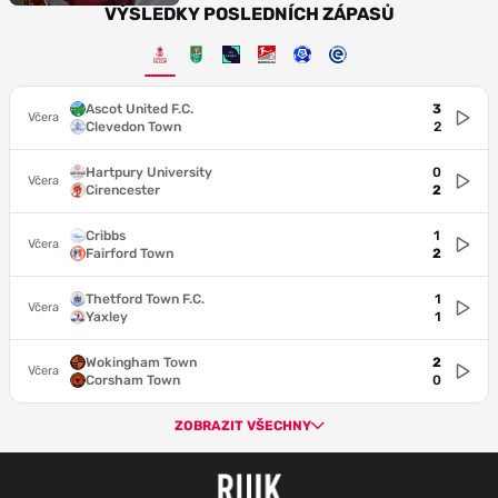
VÝSLEDKY POSLEDNÍCH ZÁPASŮ
Ascot United F.C.
3
Včera
Clevedon Town
2
Hartpury University
0
Včera
Cirencester
2
Cribbs
1
Včera
Fairford Town
2
Thetford Town F.C.
1
Včera
Yaxley
1
Wokingham Town
2
Včera
Corsham Town
0
ZOBRAZIT VŠECHNY