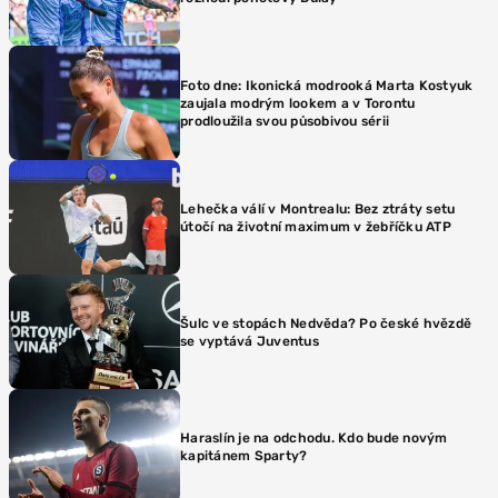
Foto dne: Ikonická modrooká Marta Kostyuk
zaujala modrým lookem a v Torontu
prodloužila svou působivou sérii
Lehečka válí v Montrealu: Bez ztráty setu
útočí na životní maximum v žebříčku ATP
Šulc ve stopách Nedvěda? Po české hvězdě
se vyptává Juventus
Haraslín je na odchodu. Kdo bude novým
kapitánem Sparty?