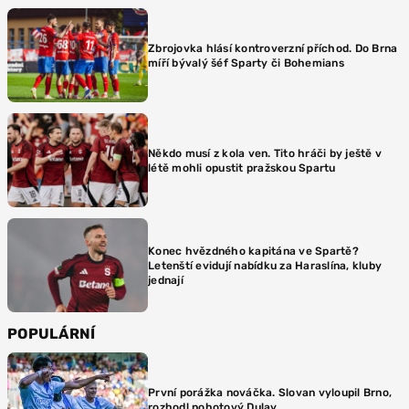
Zbrojovka hlásí kontroverzní příchod. Do Brna
míří bývalý šéf Sparty či Bohemians
Někdo musí z kola ven. Tito hráči by ještě v
létě mohli opustit pražskou Spartu
Konec hvězdného kapitána ve Spartě?
Letenští evidují nabídku za Haraslína, kluby
jednají
POPULÁRNÍ
První porážka nováčka. Slovan vyloupil Brno,
rozhodl pohotový Dulay