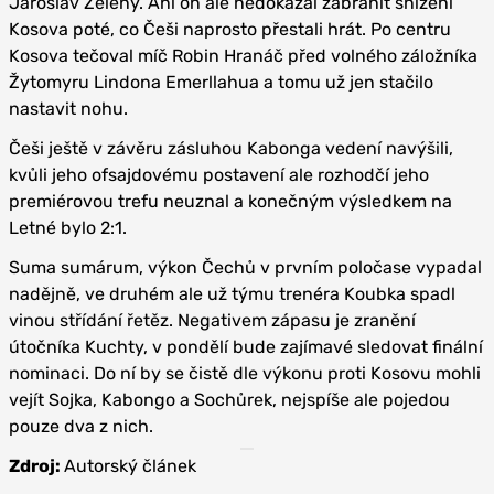
Jaroslav Zelený. Ani on ale nedokázal zabránit snížení
Kosova poté, co Češi naprosto přestali hrát. Po centru
Kosova tečoval míč Robin Hranáč před volného záložníka
Žytomyru Lindona Emerllahua a tomu už jen stačilo
nastavit nohu.
Češi ještě v závěru zásluhou Kabonga vedení navýšili,
kvůli jeho ofsajdovému postavení ale rozhodčí jeho
premiérovou trefu neuznal a konečným výsledkem na
Letné bylo 2:1.
Suma sumárum, výkon Čechů v prvním poločase vypadal
nadějně, ve druhém ale už týmu trenéra Koubka spadl
vinou střídání řetěz. Negativem zápasu je zranění
útočníka Kuchty, v pondělí bude zajímavé sledovat finální
nominaci. Do ní by se čistě dle výkonu proti Kosovu mohli
vejít Sojka, Kabongo a Sochůrek, nejspíše ale pojedou
pouze dva z nich.
Zdroj:
Autorský článek