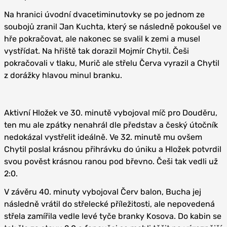
Na hranici úvodní dvacetiminutovky se po jednom ze
soubojů zranil Jan Kuchta, který se následně pokoušel ve
hře pokračovat, ale nakonec se svalil k zemi a musel
vystřídat. Na hřiště tak dorazil Mojmír Chytil. Češi
pokračovali v tlaku, Murič ale střelu Červa vyrazil a Chytil
z dorážky hlavou minul branku.
Aktivní Hložek ve 30. minutě vybojoval míč pro Douděru,
ten mu ale zpátky nenahrál dle představ a český útočník
nedokázal vystřelit ideálně. Ve 32. minutě mu ovšem
Chytil poslal krásnou přihrávku do úniku a Hložek potvrdil
svou pověst krásnou ranou pod břevno. Češi tak vedli už
2:0.
V závěru 40. minuty vybojoval Červ balon, Bucha jej
následně vrátil do střelecké příležitosti, ale nepovedená
střela zamířila vedle levé tyče branky Kosova. Do kabin se