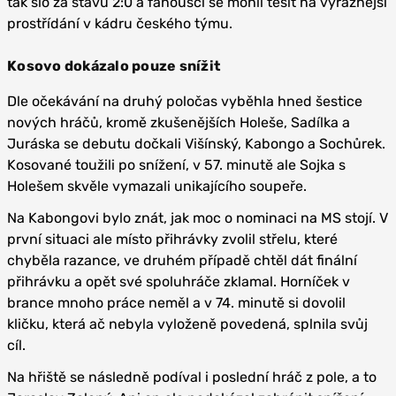
tak šlo za stavu 2:0 a fanoušci se mohli těšit na výraznější
prostřídání v kádru českého týmu.
Kosovo dokázalo pouze snížit
Dle očekávání na druhý poločas vyběhla hned šestice
nových hráčů, kromě zkušenějších Holeše, Sadílka a
Juráska se debutu dočkali Višínský, Kabongo a Sochůrek.
Kosované toužili po snížení, v 57. minutě ale Sojka s
Holešem skvěle vymazali unikajícího soupeře.
Na Kabongovi bylo znát, jak moc o nominaci na MS stojí. V
první situaci ale místo přihrávky zvolil střelu, které
chyběla razance, ve druhém případě chtěl dát finální
přihrávku a opět své spoluhráče zklamal. Horníček v
brance mnoho práce neměl a v 74. minutě si dovolil
kličku, která ač nebyla vyloženě povedená, splnila svůj
cíl.
Na hřiště se následně podíval i poslední hráč z pole, a to