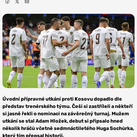
Foto:
Profimedia
Úvodní přípravné utkání proti Kosovu dopadlo dle
představ trenérského týmu. Češi si zastříleli a někteří
si jasně řekli o nominaci na závěrečný turnaj. Mužem
utkání se stal Adam Hložek, debut si připsalo hned
několik hráčů včetně sedmnáctiletého Huga Sochůrka,
který tím přepsal historii.