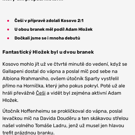
Češi v přípravě zdolali Kosovo 2:1
U obou branek měl podíl Adam Hložek
Dočkali jsme se i mnoha debutů
Fantastický Hložek byl u dvou branek
Kosovo mohlo jít už ve čtvrté minutě do vedení, když se
Gallapeni dostal do vápna a poslal míč pod sebe na
Albiona Rrahmaniho, ovšem útočník Sparty vystřelil
přímo na Horníčka, který jeho pokus pokryl. Poté už ale
hráli převážně
Češi
a vidět byl zejména aktivní Adam
Hložek.
Útočník Hoffenheimu se prokličkoval do vápna, poslal
levačkou míč na Davida Douděru a ten skákavou střelou
našel volného Tomáše Ladru, jenž už musel jen hlavou
trefit prázdnou branku.