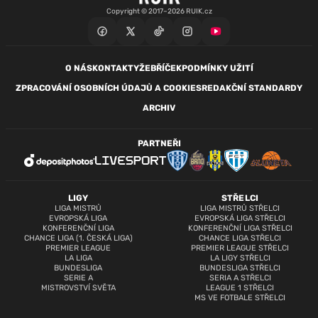
Copyright © 2017–2026 RUIK.cz
O NÁS
KONTAKTY
ŽEBŘÍČEK
PODMÍNKY UŽITÍ
ZPRACOVÁNÍ OSOBNÍCH ÚDAJŮ A COOKIES
REDAKČNÍ STANDARDY
ARCHIV
PARTNEŘI
LIGY
STŘELCI
LIGA MISTRŮ
LIGA MISTRŮ STŘELCI
EVROPSKÁ LIGA
EVROPSKÁ LIGA STŘELCI
KONFERENČNÍ LIGA
KONFERENČNÍ LIGA STŘELCI
CHANCE LIGA (1. ČESKÁ LIGA)
CHANCE LIGA STŘELCI
PREMIER LEAGUE
PREMIER LEAGUE STŘELCI
LA LIGA
LA LIGY STŘELCI
BUNDESLIGA
BUNDESLIGA STŘELCI
SERIE A
SERIA A STŘELCI
MISTROVSTVÍ SVĚTA
LEAGUE 1 STŘELCI
MS VE FOTBALE STŘELCI