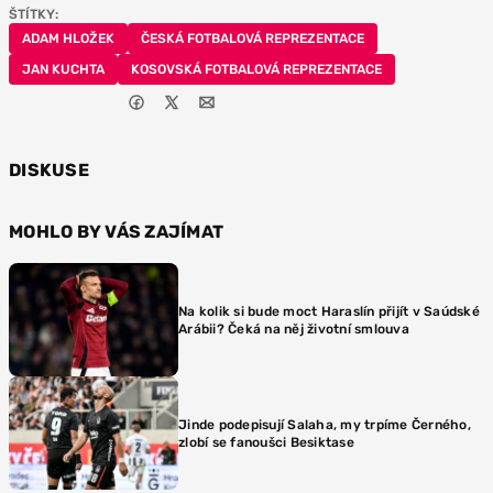
ŠTÍTKY:
ADAM HLOŽEK
ČESKÁ FOTBALOVÁ REPREZENTACE
JAN KUCHTA
KOSOVSKÁ FOTBALOVÁ REPREZENTACE
DISKUSE
MOHLO BY VÁS ZAJÍMAT
Na kolik si bude moct Haraslín přijít v Saúdské
Arábii? Čeká na něj životní smlouva
Jinde podepisují Salaha, my trpíme Černého,
zlobí se fanoušci Besiktase