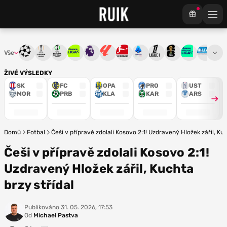
Vše
Liga mistrů
Evropská liga
Konferenční liga
Chance liga
Premier League
La Liga
Bundesliga
Serie A
Ligue 1
Mistrovství světa
Chance Národ
3. ČFL
M
ŽIVÉ VÝSLEDKY
SK
FC
OPA
PRO
UST
MOR
PRB
KLA
KAR
ARS
Domů
Fotbal
Češi v přípravě zdolali Kosovo 2:1! Uzdravený Hložek zářil, Kuc
Češi v přípravě zdolali Kosovo 2:1!
Uzdravený Hložek zářil, Kuchta
brzy střídal
Publikováno
31. 05. 2026, 17:53
Od
Michael Pastva